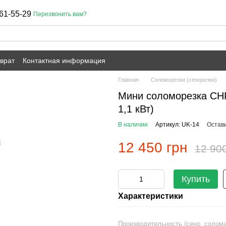
61-55-29
Перезвонить вам?
врат
Контактная информация
Главная
Соломорезки (сенорезки)
Мини соломорезка СНР
1,1 кВт)
В наличии
Артикул: UK-14
Остав
12 450 грн
12 90
Купить
Характеристики
Производительность (сено, солома