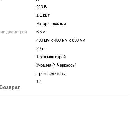
220 В
1,1 кВт
Ротор с ножами
ями диаметром
6 мм
400 мм х 400 мм х 850 мм
20 кг
Техномашстрой
Украина (г. Черкассы)
Производитель
12
Возврат