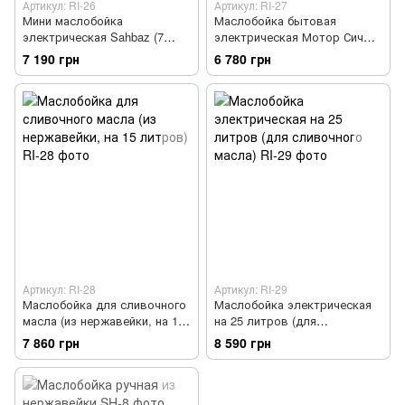
Артикул: RI-26
Артикул: RI-27
Мини маслобойка
Маслобойка бытовая
электрическая Sahbaz (7
электрическая Мотор Сич
литров, с краном)
МБЭ-6
7 190 грн
6 780 грн
Артикул: RI-28
Артикул: RI-29
Маслобойка для сливочного
Маслобойка электрическая
масла (из нержавейки, на 15
на 25 литров (для
литров)
сливочного масла)
7 860 грн
8 590 грн