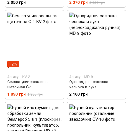
моркови СРГ-01 (Тернополь)
2 050 грн
2 370 грн
2 520 грн
−2%
Артикул: KV-2
Артикул: MD-9
Сеялка универсальная
Однорядная сажалка
щеточная C-1
чеснока и лука
(чесноксаджалка ручная)
1 890 грн
2 160 грн
1 930 грн