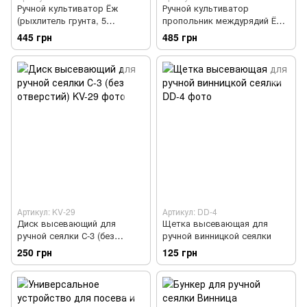
Ручной культиватор Ёж
Ручной культиватор
(рыхлитель грунта, 5
пропольник междурядий Ёж
алюминиевых звезд)
(на 7 алюминиевых звезд)
445 грн
485 грн
Артикул: KV-29
Артикул: DD-4
Диск высевающий для
Щетка высевающая для
ручной сеялки С-3 (без
ручной винницкой сеялки
отверстий)
250 грн
125 грн