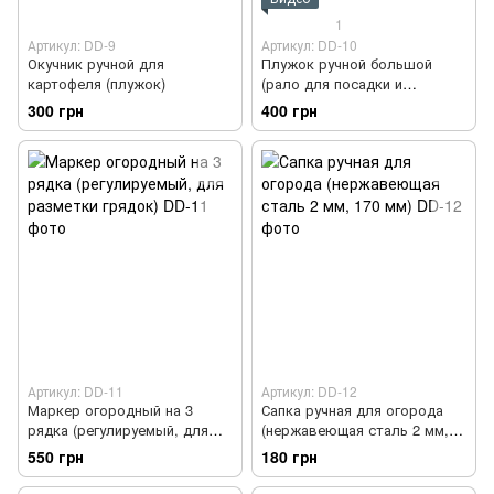
1
Артикул: DD-9
Артикул: DD-10
Окучник ручной для
Плужок ручной большой
картофеля (плужок)
(рало для посадки и
окучивания картофеля)
300 грн
400 грн
Артикул: DD-11
Артикул: DD-12
Маркер огородный на 3
Сапка ручная для огорода
рядка (регулируемый, для
(нержавеющая сталь 2 мм,
разметки грядок)
170 мм)
550 грн
180 грн