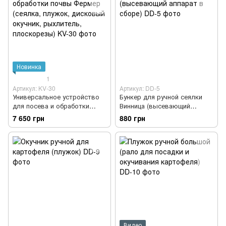
Новинка
1
Артикул: KV-30
Артикул: DD-5
Универсальное устройство
Бункер для ручной сеялки
для посева и обработки
Винница (высевающий
почвы Фермер (сеялка,
аппарат в сборе)
7 650 грн
880 грн
плужок, дисковый окучник,
рыхлитель, плоскорезы)
Видео