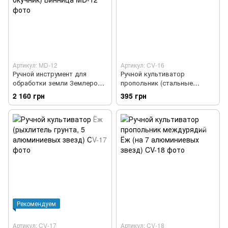
Артикул: MD-12
Артикул: CV-16
Ручной инструмент для
Ручной культиватор
обработки земли Землероб 5
пропольник (стальные
в 1 (плоскорез, пропольник,
звездочки)
2 160 грн
395 грн
культиватор, окучник)
Винница
Рекомендуем
Артикул: CV-17
Артикул: CV-18