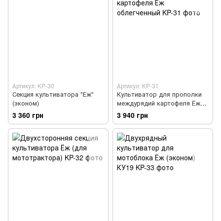
Артикул: KP-30
Артикул: KP-31
Секция культиватора "Еж"
Культиватор для прополки
(эконом)
междурядий картофеля Ёж
облегченный
3 360 грн
3 940 грн