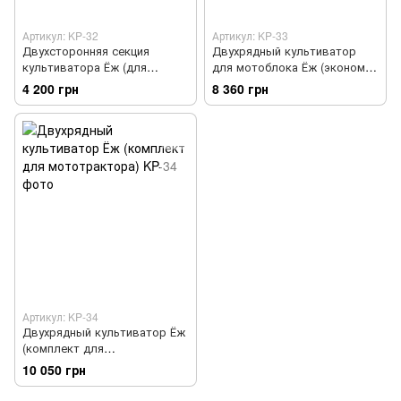
Артикул: KP-32
Артикул: KP-33
Двухсторонняя секция
Двухрядный культиватор
культиватора Ёж (для
для мотоблока Ёж (эконом)
мототрактора)
КУ19
4 200 грн
8 360 грн
Артикул: KP-34
Двухрядный культиватор Ёж
(комплект для
мототрактора)
10 050 грн