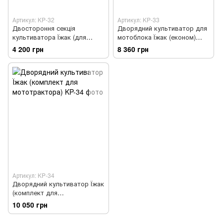
Артикул: KP-32
Артикул: KP-33
Двостороння секція
Дворядний культиватор для
культиватора Їжак (для
мотоблока Їжак (економ)
мототрактора)
КУ19
4 200 грн
8 360 грн
Артикул: KP-34
Дворядний культиватор Їжак
(комплект для
мототрактора)
10 050 грн