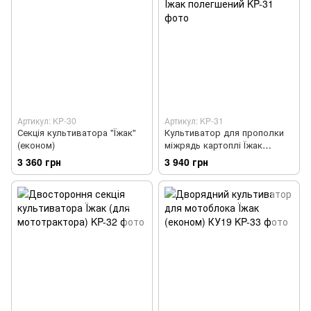
Артикул: KP-30
Артикул: KP-31
Секція культиватора "Їжак"
Культиватор для прополки
(економ)
міжрядь картоплі Їжак
полегшений
3 360 грн
3 940 грн