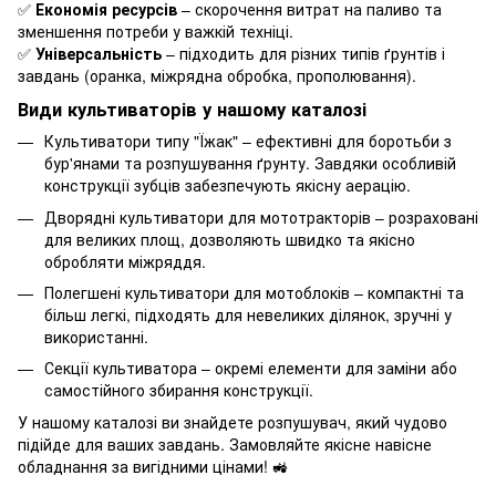
✅
Економія ресурсів
– скорочення витрат на паливо та
зменшення потреби у важкій техніці.
✅
Універсальність
– підходить для різних типів ґрунтів і
завдань (оранка, міжрядна обробка, прополювання).
Види культиваторів у нашому каталозі
Культиватори типу "Їжак" – ефективні для боротьби з
бур'янами та розпушування ґрунту. Завдяки особливій
конструкції зубців забезпечують якісну аерацію.
Дворядні культиватори для мототракторів – розраховані
для великих площ, дозволяють швидко та якісно
обробляти міжряддя.
Полегшені культиватори для мотоблоків – компактні та
більш легкі, підходять для невеликих ділянок, зручні у
використанні.
Секції культиватора – окремі елементи для заміни або
самостійного збирання конструкції.
У нашому каталозі ви знайдете розпушувач, який чудово
підійде для ваших завдань. Замовляйте якісне навісне
обладнання за вигідними цінами! 🚜