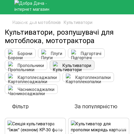
Навісне для мотоблоків
Культиватори
Культиватори, розпушувачі для
мотоблока, мототрактора
Борони
Плуги
Підгортачі
Пропольники
Культиватори
Картоплесаджалки
Картоплекопалки
Часникосаджалки
Фільтр
За популярністю