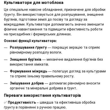
Культиватори для мотоблока
Це спеціальне навісне обладнання, призначене для обробки
ґрунту. Він використовується для розпушування, знищення
бур'янів, підготовки землі до посіву та догляду за
міжряддями. Культиватори допомагають значно зменшити
фізичне навантаження та підвищити ефективність роботи
на присадибних і фермерських ділянках.
Основні функції культиватора:
Розпушування ґрунту
— покращує аерацію та сприяє
рівномірному розподілу вологи.
Знищення бур'янів
— механічне видалення бур'янів без
використання хімікатів.
Формування міжрядь
— полегшує догляд за культурами
та сприяє їхньому правильному росту.
Змішування добрив
— допомагає рівномірно вносити
органічні та мінеральні добрива в ґрунт.
Переваги використання культиваторів
✅
Продуктивність
– швидша та ефективніша обробка
ґрунту в порівнянні з ручною працею.