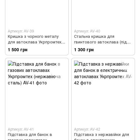
Артикул: AV-39
Артикул: AV-40
Кришка з чорного металу
Стальна кришка для
для автоклава Укрпромтех
гвинтового автоклава (під
(під широку резинку)
вузьку резинку)
1 500 грн
1 300 грн
Артикул: AV-41
Артикул: AV-42
Підставка для банок в
Підставка з нержавійки для
газових автоклавах
банок в електричних