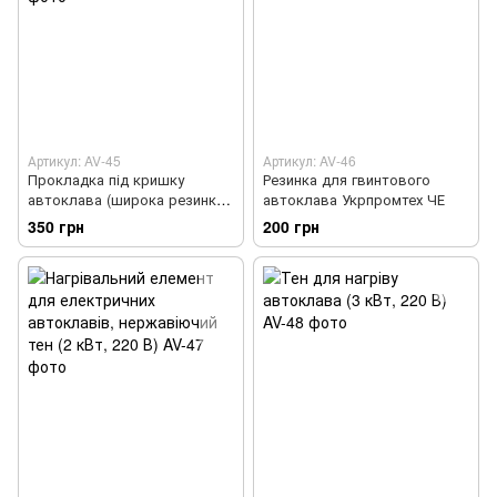
Артикул: AV-45
Артикул: AV-46
Прокладка під кришку
Резинка для гвинтового
автоклава (широка резинка)
автоклава Укрпромтех ЧЕ
Укрпромтех
350 грн
200 грн