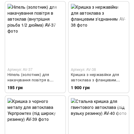
Артикул: AV-37
Артикул: AV-38
Ніпель (золотник) для
Кришка з нержавійки для
накачування повітря в
автоклава з фланцевим
автоклав (внутрішня різьба
з'єднанням
195 грн
1 900 грн
1/2 дюйма)