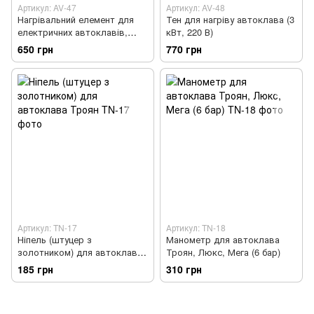
Артикул: AV-47
Артикул: AV-48
Нагрівальний елемент для
Тен для нагріву автоклава (3
електричних автоклавів,
кВт, 220 В)
нержавіючий тен (2 кВт, 220
650 грн
770 грн
В)
Артикул: TN-17
Артикул: TN-18
Ніпель (штуцер з
Манометр для автоклава
золотником) для автоклава
Троян, Люкс, Мега (6 бар)
Троян
185 грн
310 грн