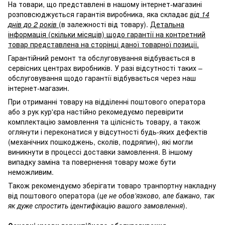
На товари, що представлені в нашому інтернет-магазині
розповсюджується гарантія виробника, яка складає
від 14
днів до 2 років
(в залежності від товару).
Детальна
інформація (скільки місяців) щодо гарантії на контретний
товар представлена на сторінці даної товарної позиції.
Гарантійний ремонт та обслуговування відбувається в
сервісних центрах виробників. У разі відсутності таких –
обслуговування щодо гарантії відбувається через наш
інтернет-магазин.
При отриманні товару на відділенні поштового оператора
або з рук кур'єра настійно рекомедуємо перевірити
комплектацію замовлення та цілісність товару, а також
оглянути і переконатися у відсутності будь-яких дефектів
(механічних пошкоджень, сколів, подряпин), які могли
виникнути в процессі доставки замовлення. В іншому
випадку заміна та повернення товару може бути
неможливим.
Також рекомендуємо зберігати товаро транпортну накладну
від поштового оператора (
це не обов'язково, але бажано, так
як дуже спростить ідентифікацію вашого замовлення
).