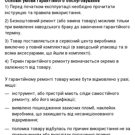
Основні умови гарантійного обслуговування
1) Перед початком експлуатації необхідно прочитати
інструкцію та правила використання.
2) Безкоштовний ремонт (або заміна товару) можливі тільки
при виявленні заводського браку до закінчення гарантійного
терміну.
3) Товар поставляється в сервісний центр виробника
виключно у повній комплектації (в заводській упаковці та зі
всіма аксесуарами, що йшли в комплекті).
4) Термін гарантійного ремонту визначається окремо в
залежності від товару.
У гарантійному ремонті товару може бути відмовлено у разі,
якщо:
інструмент, або пристрій мають сліди самостійного
ремонту, або його модифікації;
виявлено пошкодження захисних пломб, наклейок
виробника, що захищають від несанкціонованого
відкривання;
поломка товару відбулась по причині використання не за
призначенням або внаслідок порушення правил