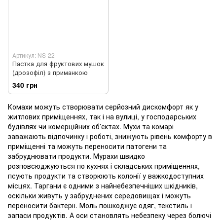
Артикул: NS-22
Пастка для фруктових мушок
(дрозофіл) з приманкою
340 грн
Комахи можуть створювати серйозний дискомфорт як у
житлових приміщеннях, так і на вулиці, у господарських
будівлях чи комерційних об’єктах. Мухи та комарі
заважають відпочинку і роботі, знижують рівень комфорту в
приміщенні та можуть переносити патогени та
забруднювати продукти. Мурахи швидко
розповсюджуються по кухнях і складських приміщеннях,
псують продукти та створюють колонії у важкодоступних
місцях. Таргани є одними з найнебезпечніших шкідників,
оскільки живуть у забруднених середовищах і можуть
переносити бактерії. Моль пошкоджує одяг, текстиль і
запаси продуктів. А оси становлять небезпеку через болючі