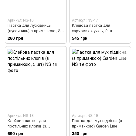
Артикул: NS-16
Артикул: NS-17
Пастка для лусківниць
Клейова пастка для
(лусочниць) з приманкою, 2
харчових жучків, 2 шт
шт
260 грн
545 грн
Артикул: NS-18
Артикул: NS-19
Клейова пастка для
Пастка для мух підвісна (з
постільних клопів (з
приманкою) Garden Line
приманкою, 5 шт)
690 грн
350 грн