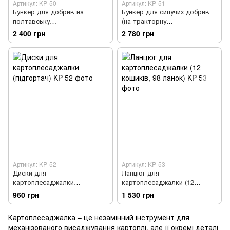
Артикул: KP-50
Артикул: KP-51
Бункер для добрив на
Бункер для сипучих добрив
полтавську
(на тракторну
картоплесаджалку
картоплесаджалку)
2 400 грн
2 780 грн
Артикул: KP-52
Артикул: KP-53
Диски для
Ланцюг для
картоплесаджалки
картоплесаджалки (12
(підгортач)
кошиків, 98 ланок)
960 грн
1 530 грн
Картоплесаджалка – це незамінний інструмент для
механізованого висаджування картоплі, але її окремі деталі