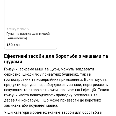
Артикул: NS-15
Гуманна пастка для мишей
(живоловка)
150 грн
Ефективні засоби для боротьби з мишами та
щурами
Гризуни, зокрема миші та щури, можуть завдавати
серйозної шкоди як у приватних будинках, так і в
господарських та комерційних приміщеннях. Вони псують
продукти харчування, забруднюють запаси, перегризають
пакування та створюють ризик поширення інфекцій. Також
гризуни часто пошкоджують проводку, утеплення та
дерев’яні конструкції, що може призвести до коротких
замикань або псування майна.
У цій категорії зібрані ефективні засоби для боротьби з