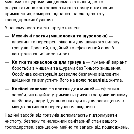
мишами та щурами, які допомагають швидко та
результативно контролювати їхню появу в житлових
приміщеннях, коморах, підвалах, на складах та у
господарських будівлях.
У нашому асортименті представлені:
Механічні пастки (мишоловки та щуроловки)
—
класичні та перевірені рішення для швидкого вилову
гризунів. Простий, надійний та ефективний спосіб
контролю їхньої чисельності.
Клітки та живоловки для гризунів
— гуманний варіант
боротьби з мишами та щурами без їхнього знищення.
Особлива конструкція дозволяє безпечно відловити
шкідника та випустити його на волю подалі від житла.
Клейові килимки та пастки для мише
й — ефективні
засоби, які надійно утримують гризунів завдяки липкому
клейовому шару. Ідеально підходять для розміщення в
місцях активного пересування шкідників.
Надійні засоби від гризунів допомагають підтримувати
чистоту, безпеку та належний санітарний стан вашого
господарства, захищаючи майно та запаси від пошкоджень.