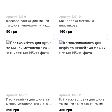
Артикул: NS-9
Артикул: NS-10
Клейова пастка для мишей
Мишоловка механічна
та щурів (книжка-липучка,
пластикова
170×250 мм)
50 грн
160 грн
Артикул: NS-11
Артикул: NS-12
Пастка-клітка для щурів та
Клітка-живоловка для щурів
мишей металева 120 × 120 ×
та мишей 140 х 140 х 275 мм
250 мм
390 грн
430 грн