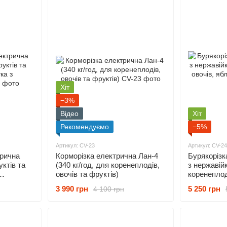
Хіт
−3%
Відео
Хіт
Рекомендуємо
−5%
Артикул: CV-23
Артикул: CV-24
рична
Корморізка електрична Лан-4
Бурякорізк
ктів та
(340 кг/год, для коренеплодів,
з нержавій
овочів та фруктів)
коренеплоді
340 кг/год)
3 990 грн
5 250 грн
4 100 грн