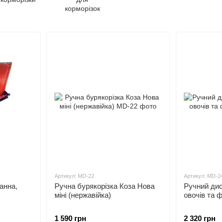
корморізок
Артикул: MD-22
Артикул: MD-2
анна,
Ручна бурякорізка Коза Нова
Ручний ди
міні (нержавійка)
овочів та ф
1 590 грн
2 320 грн