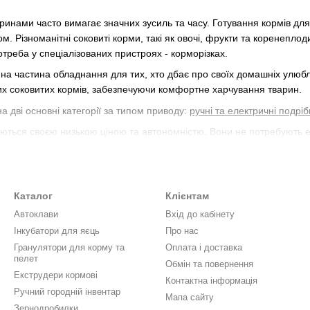
инами часто вимагає значних зусиль та часу. Готування кормів для
. Різноманітні соковиті корми, такі як овочі, фрукти та коренепл
отреба у спеціалізованих пристроях - корморізках.
мна частина обладнання для тих, хто дбає про своїх домашніх улюб
их соковитих кормів, забезпечуючи комфортне харчування тварин.
а дві основні категорії за типом приводу:
ручні та електричні подрі
ються своєю низькою ціною та автономністю. Вони не потребують 
 місцевостях. Проте, ручні моделі можуть бути менш продуктивними
атомість, відрізняються високою продуктивністю та простотою експл
для великих домашніх господарств або фермерських угідь. Проте, в
Каталог
Клієнтам
до електричної мережі.
Автоклави
Вхід до кабінету
ються за видом ріжучого елементу:
Інкубатори для яєць
Про нас
ь ріжучий елемент у вигляді диска-тертки. Товщина стружки не ре
Гранулятори для корму та
Оплата і доставка
ості кормів.
пелет
Обмін та повернення
і
використовують тертку у формі циліндричного барабана. Тут також
Екструдери кормові
Контактна інформація
ки, що може бути вагомою перевагою при виборі подрібнювача.
Ручний городній інвентар
Мапа сайту
ористовуються для подрібнення кормів за допомогою зубчатих ножів
Зернодробилки