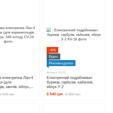
−6%
Відео
Рекомендуємо
Артикул: KV-16
а електрична Лан-4
Електричний подрібнювач
ки (для
буряків, гарбузів, кабачків,
в, овочів, яблук,
яблук У-2
6 540 грн
5 500 грн
6 950 грн