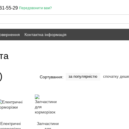
61-55-29
Передзвонити вам?
повернення
Контактна інформація
та
)
за популярністю
спочатку деш
Сортування:
Електричні
Запчастини
корморізки
для