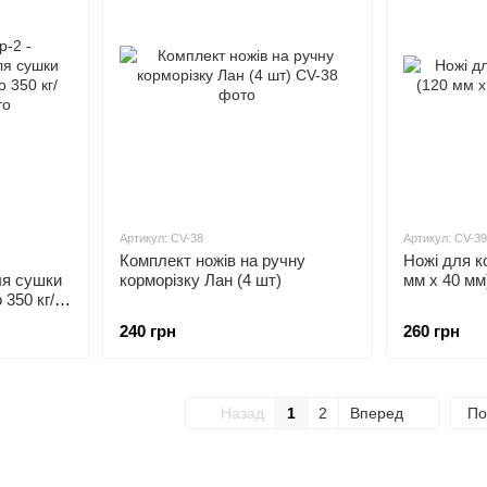
Артикул: CV-38
Артикул: CV-39
Комплект ножів на ручну
Ножі для к
ля сушки
корморізку Лан (4 шт)
мм х 40 мм
 350 кг/
240 грн
260 грн
Назад
1
2
Вперед
По