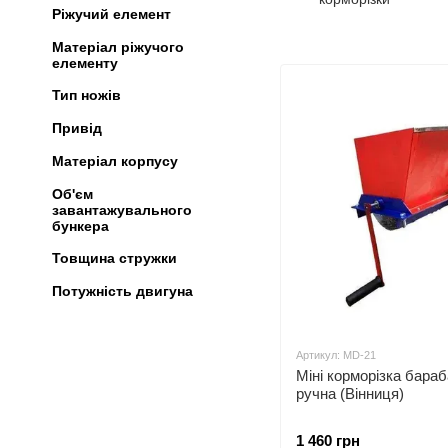
Ріжучий елемент
Матеріал ріжучого
елементу
Тип ножів
Привід
Матеріал корпусу
Об'єм
завантажувального
бункера
Товщина стружки
Потужність двигуна
Артикул: MD-21
Міні корморізка бараб
ручна (Вінниця)
1 460 грн