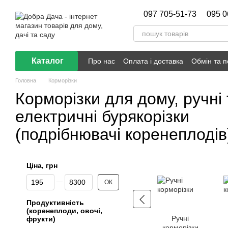
Перейти до основного контенту
097 705-51-73
095 0
Каталог
Про нас
Оплата і доставка
Обмін та 
Головна
Корморізки
Корморізки для дому, ручні 
електричні бурякорізки
(подрібнювачі коренеплодів
Ціна, грн
Від Ціна, грн
До Ціна, грн
ОК
Продуктивність
(коренеплоди, овочі,
Ручні
фрукти)
корморізки