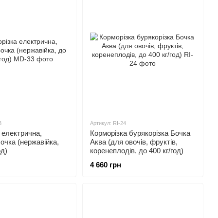
3
Артикул: RI-24
 електрична,
Корморізка бурякорізка Бочка
очка (нержавійка,
Аква (для овочів, фруктів,
од)
коренеплодів, до 400 кг/год)
4 660 грн