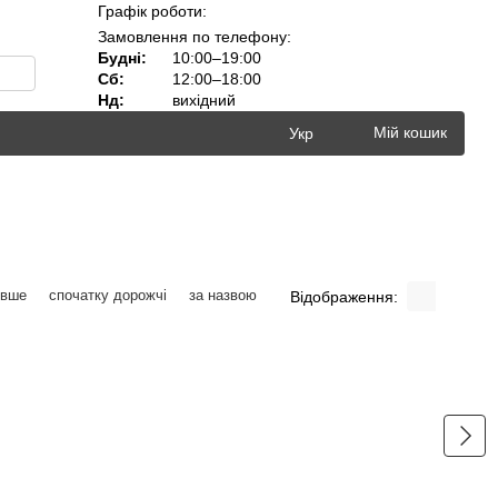
Графік роботи:
Замовлення по телефону:
Будні:
10:00–19:00
Сб:
12:00–18:00
Нд:
вихідний
Мій кошик
Укр
евше
спочатку дорожчі
за назвою
Відображення: