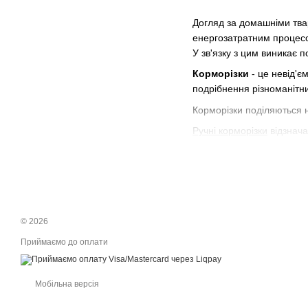
Догляд за домашніми твар
енергозатратним процесом
У зв'язку з цим виникає п
Корморізки
- це невід'є
подрібнення різноманітн
Корморізки поділяються н
Ручні корморізки
відзнача
на дачі або у віддалених
Електричні корморізки
, н
що робить їх ідеальними 
потребують підключення 
Корморізки також поділя
© 2026
1.
Дискові корморізки
мают
Приймаємо до оплати
подрібнення великої кільк
2.
Барабанні подрібнювач
виготовляють з нержавій
Мобільна версія
3.
Ножеві бурякорізки
вик