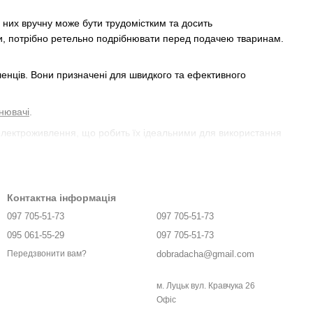
 них вручну може бути трудомістким та досить
оди, потрібно ретельно подрібнювати перед подачею тваринам.
ленців. Вони призначені для швидкого та ефективного
бнювачі
.
електроживлення, що робить їх ідеальними для використання
 та вимагати більше фізичних зусиль для ефективної роботи.
уатації. Вони здатні швидко та ефективно подрібнювати корми,
они мають дорожчу вартість, чим ручні аналоги висока ціна та
Контактна інформація
097 705-51-73
097 705-51-73
095 061-55-29
097 705-51-73
гулюється, але вони добре підходять для швидкого
dobradacha@gmail.com
Передзвонити вам?
 не регулюється товщина стружки, але такі тертки часто
м. Луцьк вул. Кравчука 26
Офіс
. Їх особливість у тому, що товщину стружки можна