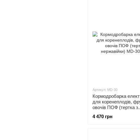
Артикул: MD-30
Кормодробарка елект
для коренеплодів, фру
овочів ПОФ (тертка з
нержавійки)
4 470 грн