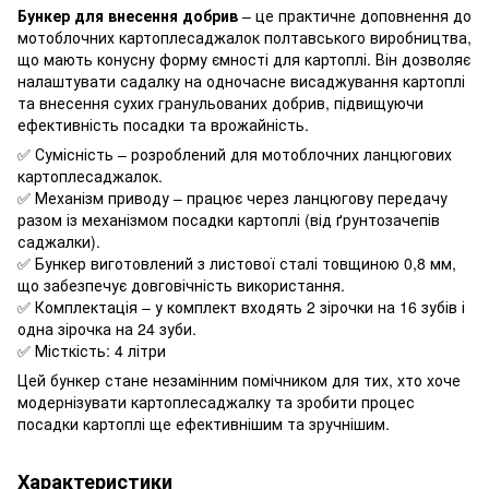
Бункер для внесення добрив
– це практичне доповнення до
мотоблочних картоплесаджалок полтавського виробництва,
що мають конусну форму ємності для картоплі. Він дозволяє
налаштувати садалку на одночасне висаджування картоплі
та внесення сухих гранульованих добрив, підвищуючи
ефективність посадки та врожайність.
✅ Сумісність – розроблений для мотоблочних ланцюгових
картоплесаджалок.
✅ Механізм приводу – працює через ланцюгову передачу
разом із механізмом посадки картоплі (від ґрунтозачепів
саджалки).
✅ Бункер виготовлений з листової сталі товщиною 0,8 мм,
що забезпечує довговічність використання.
✅ Комплектація – у комплект входять 2 зірочки на 16 зубів і
одна зірочка на 24 зуби.
✅ Місткість: 4 літри
Цей бункер стане незамінним помічником для тих, хто хоче
модернізувати картоплесаджалку та зробити процес
посадки картоплі ще ефективнішим та зручнішим.
Характеристики