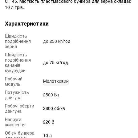
СТ 45. Місткість пластмасового бункера для зерна складає
10 літрів.
Характеристики
Швидкість
подрібнення
до 250 кг/год
зерна
Швидкість
подрібнення
до 75 кг/год
качанів
кукурудзи
Робочий
Молотковий
модуль
Потужність
2500 Вт
двигуна
Робочі оберти
2800 об/хв
двигуна
Напруга
220 В
живлення
Об'єм бункера
10 л
для зерна