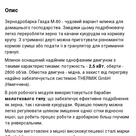
Опис
Зернодробарка Газда М-80 - чудовий варіант млинка для
домашнього господарства. Завдяки цьому подрібнювачу
легко переробляти зерно та качани кукурудзи на кормову
крупу. З отриманої дерті можна приготувати різноманітні
кормові суміші або подати її в гранулятор для отримання
гранул.
Млинок оснащений надійним однофазним двигуном з
такими характеристиками: потужність -
2,5 кВт
, оберти -
2800 об/хв. Обмотка двигуна - мідна, а захист від перегріву
надійно забезпечується системою THERMIK GmbH
(Німеччина).
В ролі робочого модуля використовується барабан
молоткового типу
, що забезпечує ефективне подрібнення
як зерна, так і качанів кукурудзи. Фракцію помелу можна
легко регулювати шляхом зміщення однієї сітки відносно
іншої, що робить процес роботи з дробаркою більш гнучким
та універсальним.
Молотки виготовлені з міцної високовуглецевої сталі марки