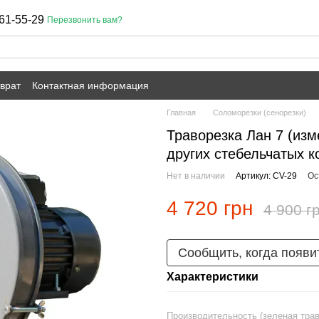
61-55-29
Перезвонить вам?
врат
Контактная информация
Главная
Соломорезки (сенорезки)
Траворезка Лан 7 (изм
других стебельчатых к
Нет в наличии
Артикул: CV-29
Ос
4 720 грн
4 900 г
Сообщить, когда появи
Характеристики
Производительность (зеленая трав