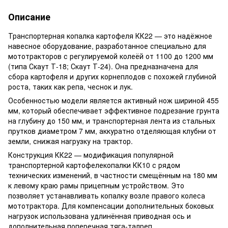
Описание
Транспортерная копалка картофеля КК22 — это надёжное
навесное оборудование, разработанное специально для
мототракторов с регулируемой колеёй от 1100 до 1200 мм
(типа Скаут Т-18; Скаут Т-24). Она предназначена для
сбора картофеля и других корнеплодов с похожей глубиной
роста, таких как репа, чеснок и лук.
Особенностью модели является активный нож шириной 455
мм, который обеспечивает эффективное подрезание грунта
на глубину до 150 мм, и транспортерная лента из стальных
прутков диаметром 7 мм, аккуратно отделяющая клубни от
земли, снижая нагрузку на трактор.
Конструкция КК22 — модификация популярной
транспортерной картофелекопалки КК10 с рядом
технических изменений, в частности смещённым на 180 мм
к левому краю рамы прицепным устройством. Это
позволяет устанавливать копалку возле правого колеса
мототрактора. Для компенсации дополнительных боковых
нагрузок использована удлинённая приводная ось и
дополнительная поперечная тяга-талреп.