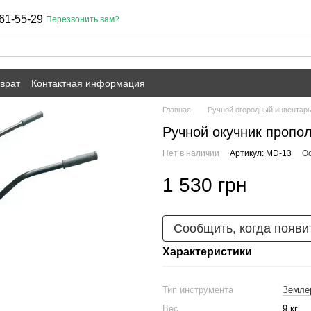
61-55-29
Перезвонить вам?
врат
Контактная информация
Главная
Ручной огородный инвентар
Ручной окучник пропол
Нет в наличии
Артикул: MD-13
Ос
1 530 грн
Сообщить, когда появи
Характеристики
Тип инструмента
Земле
Вес
9 кг