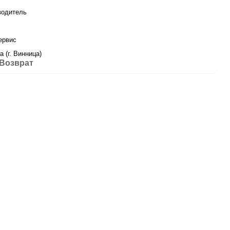
водитель
ервис
а (г. Винница)
Возврат