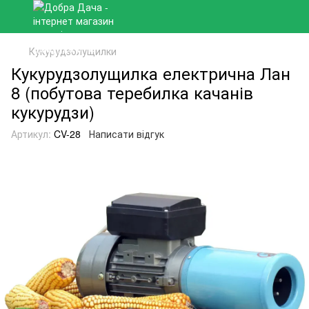
Кукурудзолущилки
Кукурудзолущилка електрична Лан
8 (побутова теребилка качанів
кукурудзи)
Артикул:
CV-28
Написати відгук