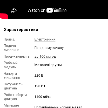
Характеристики
Привід
Електричний
Подача
По одному качану
сировини
Продуктивність
до 100 кг/год
Робочий
Металеві прутки
модуль
Напруга
220 В
живлення
Потужність
120 Вт
двигуна
Робочі оберти
1400 об/хв
двигуна
Матеріал
Пофарбований чорний метал