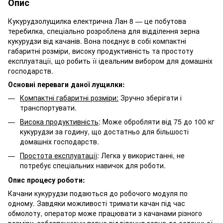
Опис
Кукурудзолущилка електрична Лан 8 — це побутова
теребилка, спеціально розроблена для відділення зерна
кукурудзи від качанів. Вона поєднує в собі компактні
габаритні розміри, високу продуктивність та простоту
експлуатації, що робить її ідеальним вибором для домашніх
господарств.
Основні переваги даної лущилки:
Компактні габаритні розміри:
Зручно зберігати і
транспортувати.
Висока продуктивність
: Може обробляти від 75 до 100 кг
кукурудзи за годину, що достатньо для більшості
домашніх господарств.
Простота експлуатації
: Легка у використанні, не
потребує спеціальних навичок для роботи.
Опис процесу роботи:
Качани кукурудзи подаються до робочого модуля по
одному. Завдяки можливості тримати качан під час
обмолоту, оператор може працювати з качанами різного
розміру, забезпечуючи повне відділення зерна до останньої