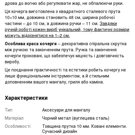
дрова до вогню або регулювати жар, не обпалюючи руки.
Ця кочерга виготовлена з квадратного сталевого прута
10×10 мм, довжина становить 48 см, ширина робочої
частини – до 10 см, а довжина ручки – 11 см.
Завдяки
ручній роботі кожен виріб унікальний, тому фактичні розміри
можуть відрізнятися на 1–2 см.
Особлива краса кочерги
– декоративна спіральна скрутка
між ручкою та закінченням прута. Ручка та закінчення
кочерги проковані, що забезпечує міцність і довговічність
виробу.
Це поєднання практичності та естетики робить кочергу не
лише функціональним інструментом, а й стильним
доповненням вашого мангалу, гриля або каміна.
Характеристики
Тип
Аксесуари для мангалу
Матеріал
Чорний метал (вуглецева сталь)
Особливості
Товщина прутка 10 мм. Ковані елементи.
Сучасний дизайн