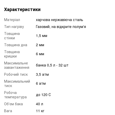
Характеристики
Матеріал
харчова нержавіюча сталь
Тип нагріву
Газовий, на відкрите полум'я
Товщина
1,5 мм
стінки
Товщина дна
2 мм
Товщина
6 мм
кришки
Максимальне
банка 0,5 л - 32 шт
завантаження
Робочий тиск
3,5 атм
Максимальний
6 атм
тиск
Робоча
до 120 С
температура
Об'єм бака
40 л
Вага
11 кг