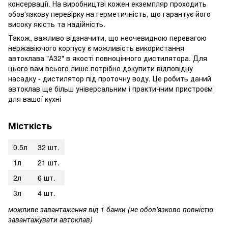
консервації. На виробництві кожен екземпляр проходить
обов'язкову перевірку на герметичність, що гарантує його
високу якість та надійність.
Також, важливо відзначити, що неочевидною перевагою
нержавіючого корпусу є можливість використання
автоклава "А32" в якості повноцінного дистилятора. Для
цього вам всього лише потрібно докупити відповідну
насадку - дистилятор під проточну воду. Це робить даний
автоклав ще більш універсальним і практичним пристроєм
для вашої кухні
Місткість
0.5л
32 шт.
1л
21 шт.
2л
6 шт.
3л
4 шт.
можливе завантаження від 1 банки (не обов'язково повністю
завантажувати автоклав)