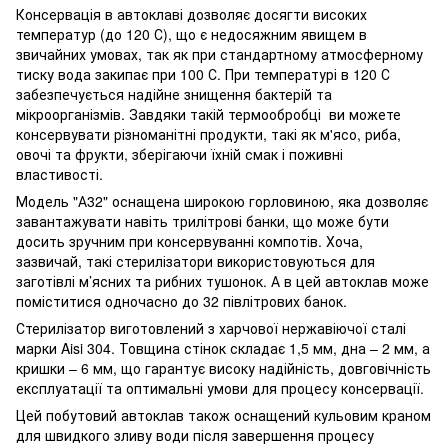
Консервація в автоклаві дозволяє досягти високих
температур (до 120 С), що є недосяжним явищем в
звичайних умовах, так як при стандартному атмосферному
тиску вода закипає при 100 С. При температурі в 120 С
забезпечується надійне знищення бактерій та
мікроорганізмів. Завдяки такій термообробці ви можете
консервувати різноманітні продукти, такі як м'ясо, риба,
овочі та фрукти, зберігаючи їхній смак і поживні
властивості.
Модель "А32" оснащена широкою горловиною, яка дозволяє
завантажувати навіть трилітрові банки, що може бути
досить зручним при консервуванні компотів. Хоча,
зазвичай, такі стерилізатори використовуються для
заготівлі м’ясних та рибних тушонок. А в цей автоклав може
поміститися одночасно до 32 півлітрових банок.
Стерилізатор виготовлений з харчової нержавіючої сталі
марки Aisi 304. Товщина стінок складає 1,5 мм, дна – 2 мм, а
кришки – 6 мм, що гарантує високу надійність, довговічність
експлуатації та оптимальні умови для процесу консервації.
Цей побутовий автоклав також оснащений кульовим краном
для швидкого зливу води після завершення процесу