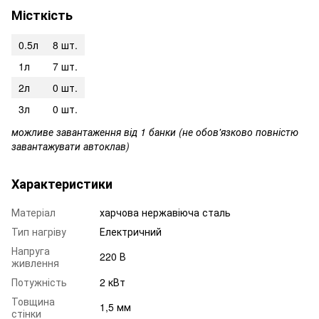
Місткість
0.5л
8 шт.
1л
7 шт.
2л
0 шт.
3л
0 шт.
можливе завантаження від 1 банки (не обов'язково повністю
завантажувати автоклав)
Характеристики
Матеріал
харчова нержавіюча сталь
Тип нагріву
Електричний
Напруга
220 В
живлення
Потужність
2 кВт
Товщина
1,5 мм
стінки