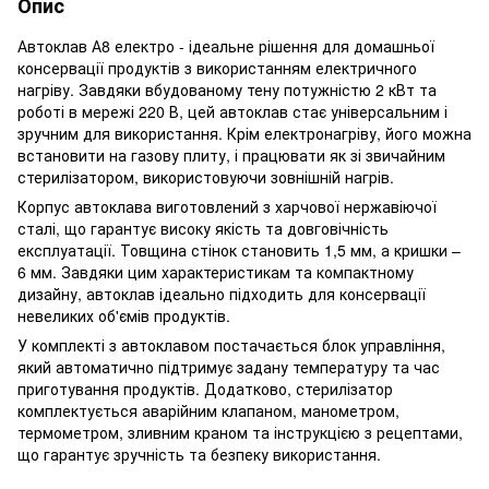
Опис
Автоклав А8 електро - ідеальне рішення для домашньої
консервації продуктів з використанням електричного
нагріву. Завдяки вбудованому тену потужністю 2 кВт та
роботі в мережі 220 В, цей автоклав стає універсальним і
зручним для використання. Крім електронагріву, його можна
встановити на газову плиту, і працювати як зі звичайним
стерилізатором, використовуючи зовнішній нагрів.
Корпус автоклава виготовлений з харчової нержавіючої
сталі, що гарантує високу якість та довговічність
експлуатації. Товщина стінок становить 1,5 мм, а кришки –
6 мм. Завдяки цим характеристикам та компактному
дизайну, автоклав ідеально підходить для консервації
невеликих об'ємів продуктів.
У комплекті з автоклавом постачається блок управління,
який автоматично підтримує задану температуру та час
приготування продуктів. Додатково, стерилізатор
комплектується аварійним клапаном, манометром,
термометром, зливним краном та інструкцією з рецептами,
що гарантує зручність та безпеку використання.