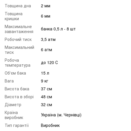
Товщина дна
2 мм
Товщина
6 мм
кришки
Максимальне
банка 0,5 л - 8 шт
завантаження
Робочий тиск
3,5 атм
Максимальний
6 атм
тиск
Робоча
до 120 С
температура
Об'єм бака
15 л
Вага
9 кг
Висота бака
37 см
Висота в зборі
48 см
Діаметр
32 см
Країна
Україна (м. Чернівці)
виробник
Тип гарантії
Виробник