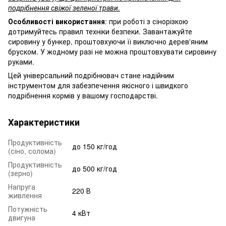
подрібнення свіжої зеленої трави.
Особливості використання
: при роботі з сінорізкою
дотримуйтесь правил техніки безпеки. Завантажуйте
сировину у бункер, проштовхуючи її виключно дерев'яним
бруском. У жодному разі не можна проштовхувати сировину
руками.
Цей універсальний подрібнювач стане надійним
інструментом для забезпечення якісного і швидкого
подрібнення кормів у вашому господарстві.
Характеристики
Продуктивність
до 150 кг/год
(сіно, солома)
Продуктивність
до 500 кг/год
(зерно)
Напруга
220 В
живлення
Потужність
4 кВт
двигуна