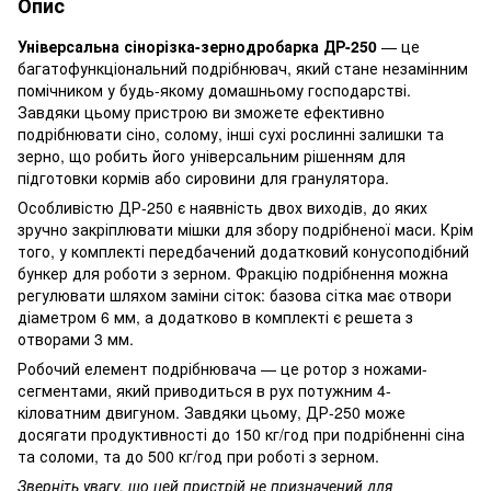
Опис
Універсальна сінорізка-зернодробарка ДР-250
— це
багатофункціональний подрібнювач, який стане незамінним
помічником у будь-якому домашньому господарстві.
Завдяки цьому пристрою ви зможете ефективно
подрібнювати сіно, солому, інші сухі рослинні залишки та
зерно, що робить його універсальним рішенням для
підготовки кормів або сировини для гранулятора.
Особливістю ДР-250 є наявність двох виходів, до яких
зручно закріплювати мішки для збору подрібненої маси. Крім
того, у комплекті передбачений додатковий конусоподібний
бункер для роботи з зерном. Фракцію подрібнення можна
регулювати шляхом заміни сіток: базова сітка має отвори
діаметром 6 мм, а додатково в комплекті є решета з
отворами 3 мм.
Робочий елемент подрібнювача — це ротор з ножами-
сегментами, який приводиться в рух потужним 4-
кіловатним двигуном. Завдяки цьому, ДР-250 може
досягати продуктивності до 150 кг/год при подрібненні сіна
та соломи, та до 500 кг/год при роботі з зерном.
Зверніть увагу, що цей пристрій не призначений для