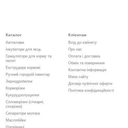
Каталог
Клієнтам
Автоклави
Вхід до кабінету
Інкубатори для яєць
Про нас
Гранулятори для корму та
Оплата і доставка
пелет
Обмін та повернення
Екструдери кормові
Контактна інформація
Ручний городній інвентар
Мапа сайту
Зернодробилки
Договір публічної оферти
Корморізки
Політика конфіденційності
Кукурудзолущилки
Соломорізки (січкарні,
сінорізки)
Сепаратори молока
Маслобійки
Шатківниці