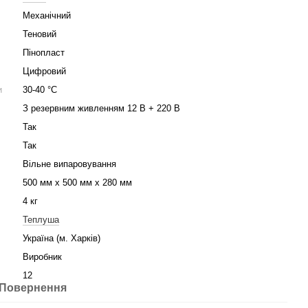
Механічний
Теновий
Пінопласт
Цифровий
и
30-40 °С
З резервним живленням 12 В + 220 В
Так
Так
Вільне випаровування
500 мм х 500 мм х 280 мм
4 кг
Теплуша
Україна (м. Харків)
Виробник
12
Повернення