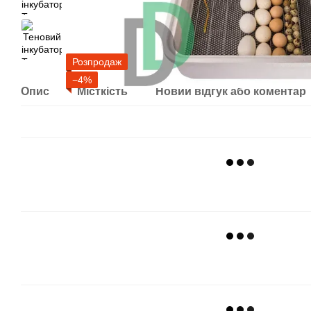
Розпродаж
−4%
Опис
Місткість
Новий відгук або коментар