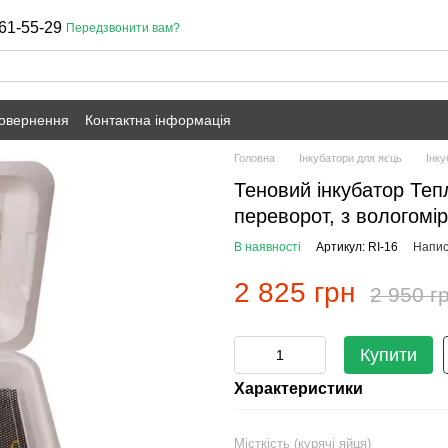
61-55-29
Передзвонити вам?
повернення
Контактна інформація
Головна
Інкубатори для яєць
Інку
Теновий інкубатор Теп
переворот, з вологомі
В наявності
Артикул: RI-16
Напис
2 825 грн
2 950 г
Купити
Характеристики
Місткість (курячі яйця)