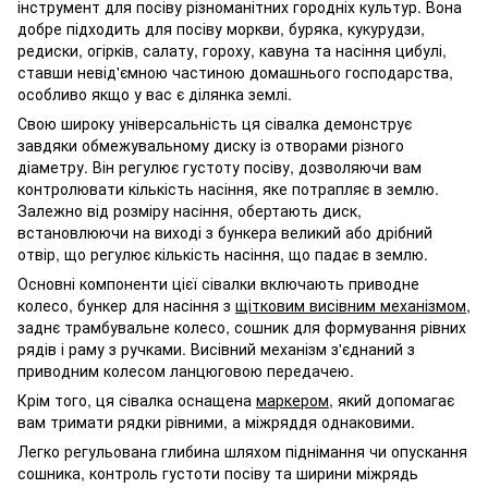
інструмент для посіву різноманітних городніх культур. Вона
добре підходить для посіву моркви, буряка, кукурудзи,
редиски, огірків, салату, гороху, кавуна та насіння цибулі,
ставши невід'ємною частиною домашнього господарства,
особливо якщо у вас є ділянка землі.
Свою широку універсальність ця сівалка демонструє
завдяки обмежувальному диску із отворами різного
діаметру. Він регулює густоту посіву, дозволяючи вам
контролювати кількість насіння, яке потрапляє в землю.
Залежно від розміру насіння, обертають диск,
встановлюючи на виході з бункера великий або дрібний
отвір, що регулює кількість насіння, що падає в землю.
Основні компоненти цієї сівалки включають приводне
колесо, бункер для насіння з
щітковим висівним механізмом
,
заднє трамбувальне колесо, сошник для формування рівних
рядів і раму з ручками. Висівний механізм з'єднаний з
приводним колесом ланцюговою передачею.
Крім того, ця сівалка оснащена
маркером
, який допомагає
вам тримати рядки рівними, а міжряддя однаковими.
Легко регульована глибина шляхом піднімання чи опускання
сошника, контроль густоти посіву та ширини міжрядь