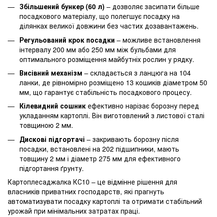
Збільшений бункер (60 л)
– дозволяє засипати більше
посадкового матеріалу, що полегшує посадку на
ділянках великої довжини без частих дозавантажень.
Регульований крок посадки
– можливе встановлення
інтервалу 200 мм або 250 мм між бульбами для
оптимального розміщення майбутніх рослин у рядку.
Висівний механізм
– складається з ланцюга на 104
ланки, де рівномірно розміщено 13 кошиків діаметром 50
мм, що гарантує стабільність посадкового процесу.
Кілевидний сошник
ефективно нарізає борозну перед
укладанням картоплі. Він виготовлений з листової сталі
товщиною 2 мм.
Дискові підгортачі
– закривають борозну після
посадки, встановлені на 202 підшипники, мають
товщину 2 мм і діаметр 275 мм для ефективного
підгортання ґрунту.
Картоплесаджалка КС10 – це відмінне рішення для
власників приватних господарств, які прагнуть
автоматизувати посадку картоплі та отримати стабільний
урожай при мінімальних затратах праці.