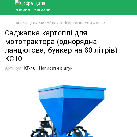
Навісне для мотоблоків
Картоплесаджалки
Саджалка картоплі для
мототрактора (однорядна,
ланцюгова, бункер на 60 літрів)
КС10
Артикул:
KP-40
Написати відгук