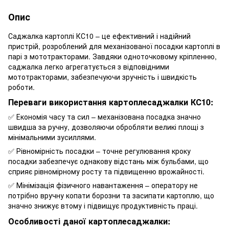
Опис
Саджалка картоплі КС10 – це ефективний і надійний
пристрій, розроблений для механізованої посадки картоплі в
парі з мототракторами. Завдяки одноточковому кріпленню,
саджалка легко агрегатується з відповідними
мототракторами, забезпечуючи зручність і швидкість
роботи.
Переваги використання картоплесаджалки КС10:
✅ Економія часу та сил – механізована посадка значно
швидша за ручну, дозволяючи обробляти великі площі з
мінімальними зусиллями.
✅ Рівномірність посадки – точне регулювання кроку
посадки забезпечує однакову відстань між бульбами, що
сприяє рівномірному росту та підвищенню врожайності.
✅ Мінімізація фізичного навантаження – оператору не
потрібно вручну копати борозни та засипати картоплю, що
значно знижує втому і підвищує продуктивність праці.
Особливості даної картоплесаджалки: