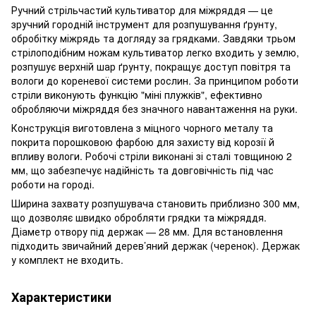
Ручний стрільчастий культиватор для міжряддя — це
зручний городній інструмент для розпушування ґрунту,
обробітку міжрядь та догляду за грядками. Завдяки трьом
стрілоподібним ножам культиватор легко входить у землю,
розпушує верхній шар ґрунту, покращує доступ повітря та
вологи до кореневої системи рослин. За принципом роботи
стріли виконують функцію "міні плужків", ефективно
обробляючи міжряддя без значного навантаження на руки.
Конструкція виготовлена з міцного чорного металу та
покрита порошковою фарбою для захисту від корозії й
впливу вологи. Робочі стріли виконані зі сталі товщиною 2
мм, що забезпечує надійність та довговічність під час
роботи на городі.
Ширина захвату розпушувача становить приблизно 300 мм,
що дозволяє швидко обробляти грядки та міжряддя.
Діаметр отвору під держак — 28 мм. Для встановлення
підходить звичайний дерев’яний держак (черенок). Держак
у комплект не входить.
Характеристики