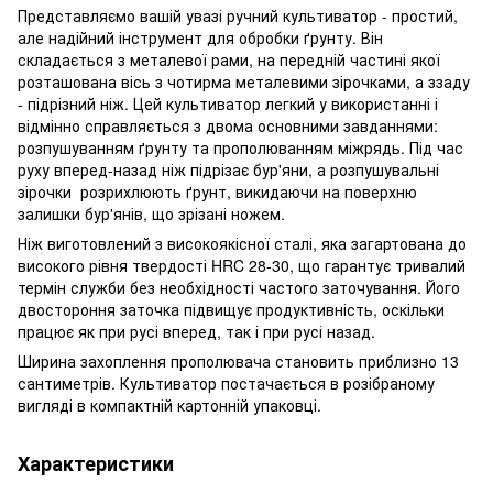
Представляємо вашій увазі ручний культиватор - простий,
але надійний інструмент для обробки ґрунту. Він
складається з металевої рами, на передній частині якої
розташована вісь з чотирма металевими зірочками, а ззаду
- підрізний ніж. Цей культиватор легкий у використанні і
відмінно справляється з двома основними завданнями:
розпушуванням ґрунту та прополюванням міжрядь. Під час
руху вперед-назад ніж підрізає бур'яни, а розпушувальні
зірочки розрихлюють ґрунт, викидаючи на поверхню
залишки бур'янів, що зрізані ножем.
Ніж виготовлений з високоякісної сталі, яка загартована до
високого рівня твердості HRC 28-30, що гарантує тривалий
термін служби без необхідності частого заточування. Його
двостороння заточка підвищує продуктивність, оскільки
працює як при русі вперед, так і при русі назад.
Ширина захоплення прополювача становить приблизно 13
сантиметрів. Культиватор постачається в розібраному
вигляді в компактній картонній упаковці.
Характеристики