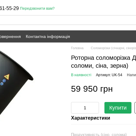
61-55-29
Передзвонити вам?
повернення
Контактна інформація
Головна
Соломорізки (січкарні, сінорі
Роторна соломорізка ДР
соломи, сіна, зерна)
В наявності
Артикул: UK-54
Напис
59 950 грн
Купити
Характеристики
Продуктивність (сіно, солома)