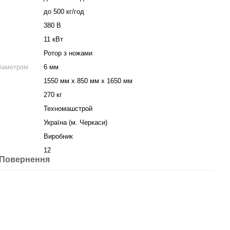
до 500 кг/год
380 В
11 кВт
Ротор з ножами
діаметром
6 мм
1550 мм х 850 мм х 1650 мм
270 кг
Техномашстрой
Україна (м. Черкаси)
Виробник
12
Повернення