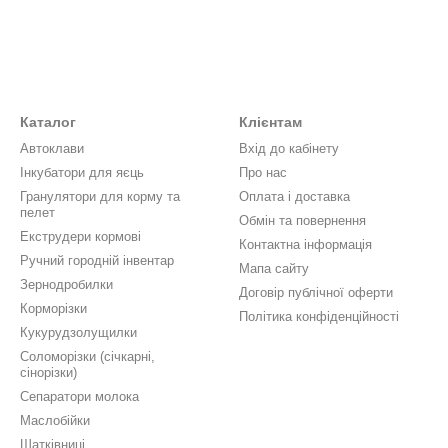
Каталог
Клієнтам
Автоклави
Вхід до кабінету
Інкубатори для яєць
Про нас
Гранулятори для корму та
Оплата і доставка
пелет
Обмін та повернення
Екструдери кормові
Контактна інформація
Ручний городній інвентар
Мапа сайту
Зернодробилки
Договір публічної оферти
Корморізки
Політика конфіденційності
Кукурудзолущилки
Соломорізки (січкарні,
сінорізки)
Сепаратори молока
Маслобійки
Шатківниці