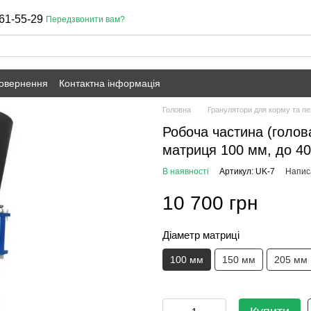
61-55-29
Передзвонити вам?
повернення
Контактна інформація
Головна
Гранулятори для корму та пе
Робоча частина (голов
матриця 100 мм, до 40 
В наявності
Артикул: UK-7
Написа
10 700 грн
Діаметр матриці
100 мм
150 мм
205 мм