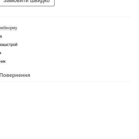
Замовити швидко
омбікорму
а
машстрой
м
ник
Повернення