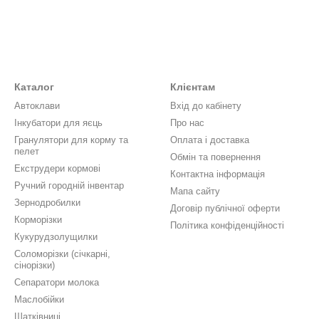
Каталог
Клієнтам
Автоклави
Вхід до кабінету
Інкубатори для яєць
Про нас
Гранулятори для корму та
Оплата і доставка
пелет
Обмін та повернення
Екструдери кормові
Контактна інформація
Ручний городній інвентар
Мапа сайту
Зернодробилки
Договір публічної оферти
Корморізки
Політика конфіденційності
Кукурудзолущилки
Соломорізки (січкарні,
сінорізки)
Сепаратори молока
Маслобійки
Шатківниці