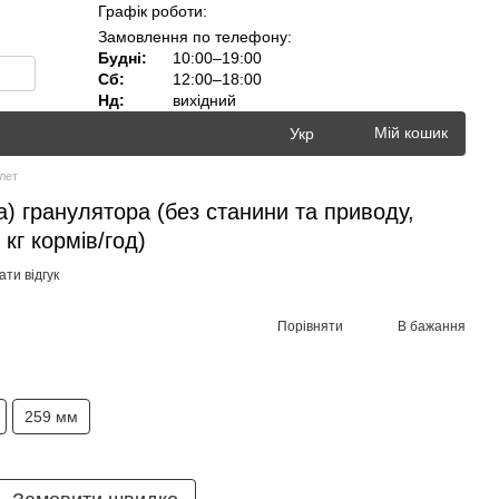
Графік роботи:
Замовлення по телефону:
Будні:
10:00–19:00
Сб:
12:00–18:00
Нд:
вихідний
Мій кошик
Укр
лет
а) гранулятора (без станини та приводу,
кг кормів/год)
ти відгук
Порівняти
В бажання
259 мм