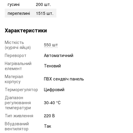
гусині
200 шт.
перепелині
1515 шт.
Характеристики
Місткість
550 шт
(курячі яйця)
Переворот
Автоматичний
Нагрівальний
Теновий
елемент
Матеріал
ПВХ сендвіч панель
корпусу
Терморегулятор
Цифровий
Діапазон
регулювання
30-40 °С
температури
Тип живлення
220 В
Вбудований
Так
вентилятор