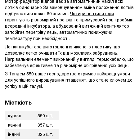
Мотор-редуктор відповідає за автоматичний нахил всіх
лотків одночасно За замовчуванням зміна положення лотків
відбувається кожні 60 хвилин.
Чотири вентилятори
гарантують рівномірний прогрів та примусовий повітрообмін
всередині інкубатора, а вбудований
витяжний вентилятор
запобігає перегріву яєць, автоматично понижуючи
температуру при необхідності.
Лотки інкубатора виготовлені із якісного пластику, що
дозволяє легко очищати їх від можливих забруднень.
Нагрівальний елемент виконаний у вигляді термокабелю, що
забезпечує ефективне та рівномірне обігрівання усіх яєць.
З Тандем 550 ваше господарство отримає найкращі умови
для успішного вирощування пташенят, що стане ключем до
успіху в цій галузі.
Місткість
курячі
550 шт.
качині
357 шт.
індичі
325 шт.