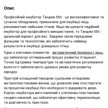
Опис
Професійний інкубатор Тандем 550 - це високоефективне та
сучасне обладнання, призначене для інкубації яєць
різноманітних свійських птахів. Якщо ви шукаєте надійний
інкубатор для професійного використання, то Тандем 550 -
ідеальний варіант для вас. Завдяки своїм передовим
функціям та технологіям, він забезпечить найвищі
результати в інкубації домашньої птиці.
Один з ключових елементів -
автоматичний переворот яєць
,
що забезпечує оптимальний процес розвитку пташенят.
Точна підтримка температури та автоматичне регулювання
вологості забезпечують ідеальні умови для розвитку
зародку.
Пристрій оснащений переднім суцільним оглядовим
металопластиковим вікном, що дозволяє вам спостерігати
за процесом інкубації без необхідності відкривати двері.
Корпус інкубатора виготовлений з утеплених пластикових
сендвіч-панелей, що забезпечує ефективну термоізоляцію
та довговічність пристрою.