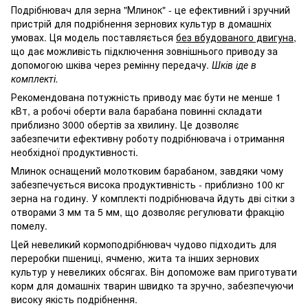
Подрібнювач для зерна "Млинок" - це ефективний і зручний
пристрій для подрібнення зернових культур в домашніх
умовах. Ця модель поставляється
без вбудованого двигуна
,
що дає можливість підключення зовнішнього приводу за
допомогою шківа через ремінну передачу.
Шків іде в
комплекті.
Рекомендована потужність приводу має бути не менше 1
кВт, а робочі оберти вала барабана повинні складати
приблизно 3000 обертів за хвилину. Це дозволяє
забезпечити ефективну роботу подрібнювача і отримання
необхідної продуктивності.
Млинок оснащений молотковим барабаном, завдяки чому
забезпечується висока продуктивність - приблизно 100 кг
зерна на годину. У комплекті подрібнювача йдуть дві сітки з
отворами 3 мм та 5 мм, що дозволяє регулювати фракцію
помелу.
Цей невеликий кормоподрібнювач чудово підходить для
переробки пшениці, ячменю, жита та інших зернових
культур у невеликих обсягах. Він допоможе вам приготувати
корм для домашніх тварин швидко та зручно, забезпечуючи
високу якість подрібнення.