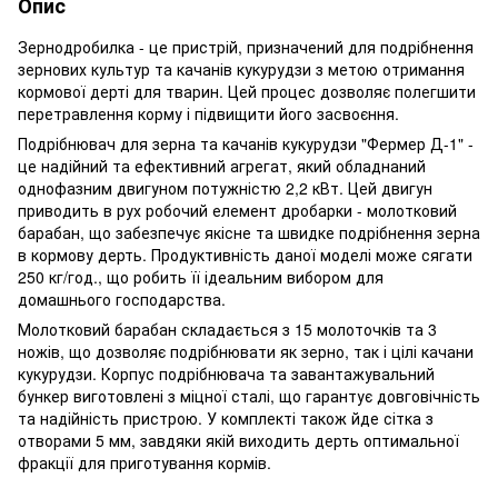
Опис
Зернодробилка - це пристрій, призначений для подрібнення
зернових культур та качанів кукурудзи з метою отримання
кормової дерті для тварин. Цей процес дозволяє полегшити
перетравлення корму і підвищити його засвоєння.
Подрібнювач для зерна та качанів кукурудзи "Фермер Д-1" -
це надійний та ефективний агрегат, який обладнаний
однофазним двигуном потужністю 2,2 кВт. Цей двигун
приводить в рух робочий елемент дробарки - молотковий
барабан, що забезпечує якісне та швидке подрібнення зерна
в кормову дерть. Продуктивність даної моделі може сягати
250 кг/год., що робить її ідеальним вибором для
домашнього господарства.
Молотковий барабан складається з 15 молоточків та 3
ножів, що дозволяє подрібнювати як зерно, так і цілі качани
кукурудзи. Корпус подрібнювача та завантажувальний
бункер виготовлені з міцної сталі, що гарантує довговічність
та надійність пристрою. У комплекті також йде сітка з
отворами 5 мм, завдяки якій виходить дерть оптимальної
фракції для приготування кормів.