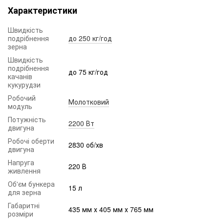
Характеристики
Швидкість
подрібнення
до 250 кг/год
зерна
Швидкість
подрібнення
до 75 кг/год
качанів
кукурудзи
Робочий
Молотковий
модуль
Потужність
2200 Вт
двигуна
Робочі оберти
2830 об/хв
двигуна
Напруга
220 В
живлення
Об'єм бункера
15 л
для зерна
Габаритні
435 мм х 405 мм х 765 мм
розміри