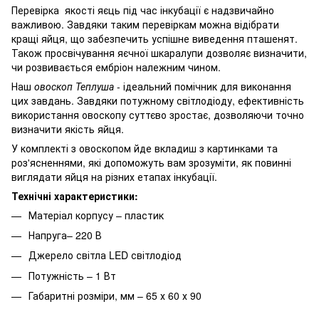
Перевірка якості яєць під час інкубації є надзвичайно
важливою. Завдяки таким перевіркам можна відібрати
кращі яйця, що забезпечить успішне виведення пташенят.
Також просвічування яєчної шкаралупи дозволяє визначити,
чи розвивається ембріон належним чином.
Наш
овоскоп Теплуша
- ідеальний помічник для виконання
цих завдань. Завдяки потужному світлодіоду, ефективність
використання овоскопу суттєво зростає, дозволяючи точно
визначити якість яйця.
У комплекті з овоскопом йде вкладиш з картинками та
роз'ясненнями, які допоможуть вам зрозуміти, як повинні
виглядати яйця на різних етапах інкубації.
Технічні характеристики:
Матеріал корпусу – пластик
Напруга– 220 В
Джерело світла LED світлодіод
Потужність – 1 Вт
Габаритні розміри, мм – 65 х 60 х 90