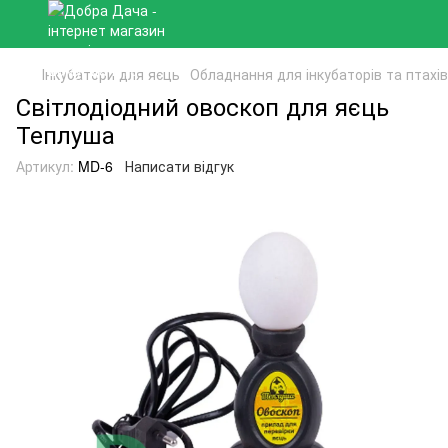
Інкубатори для яєць
Обладнання для інкубаторів та птахі
Світлодіодний овоскоп для яєць
Теплуша
Артикул:
MD-6
Написати відгук