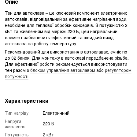
Опис
Тен для автоклава – це ключовий компонент електричних
автоклавів, відповідальний за ефективне нагрівання води,
необхідне для теплової обробки консервів. З потужністю 2
кВт та живленням від мережі 220 В, цей нагрівальний
елемент забезпечить ефективний та швидкий вихід
автоклава на робочу температуру.
Рекомендований для використання в автоклавах, ємністю
до 32 банок. Для монтажу в автоклаві передбачена різьба.
Для ефективної роботи рекомендується використовувати
тен разом з
блоком управління автоклавом
або
регулятором
потужності
.
Характеристики
Тип нагріву
Електричний
Напруга
220 В
живлення
Потужність
2 кВт