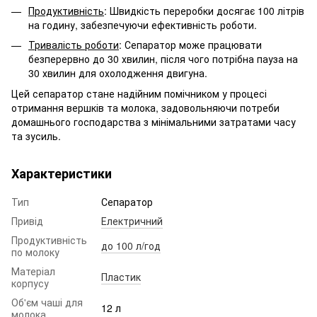
Продуктивність
: Швидкість переробки досягає 100 літрів
на годину, забезпечуючи ефективність роботи.
Тривалість роботи
: Сепаратор може працювати
безперервно до 30 хвилин, після чого потрібна пауза на
30 хвилин для охолодження двигуна.
Цей сепаратор стане надійним помічником у процесі
отримання вершків та молока, задовольняючи потреби
домашнього господарства з мінімальними затратами часу
та зусиль.
Характеристики
Тип
Сепаратор
Привід
Електричний
Продуктивність
до 100 л/год
по молоку
Матеріал
Пластик
корпусу
Об'єм чаші для
12 л
молока