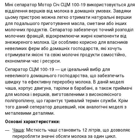
Міні сепаратор Мотор Січ СЦМ 100-19 використовується для
відділення вершків від молока в домашніх умовах. Завдяки
цьому пристрою можна легко отримати натуральні вершки
для подальшого приготування масла, сметани або інших
молочних продуктів. Сепаратор забезпечує точний розподіл
молочних фракцій, відокремлюючи жирні компоненти від
знежиреного молока. Це особливо корисно для власників
невеликих ферм або домашніх господарств, які хочуть
отримувати якісні та свіжі молочні продукти самостійно,
економлячи час і ресурси.
Сепаратор СЦМ 100-19 — це ідеальний вибір для
невеликого домашнього господарства, що забезпечить
швидку та ефективну переробку молока. В даній моделі
чаша, корпус двигуна, тарілки в барабані, а також приймачі
для молока і вершків, виготовленими з високоякісного
поліпропілену, що гарантує тривалий термін служби. Крім
того даний сеператор дешевший, ніж аналогічні моделі з
металевими деталями.
Основні характеристики:
Чаша
: Місткість чаші становить 12 літрів, що дозволяє
переробляти значні обсяги молока за один цикл.