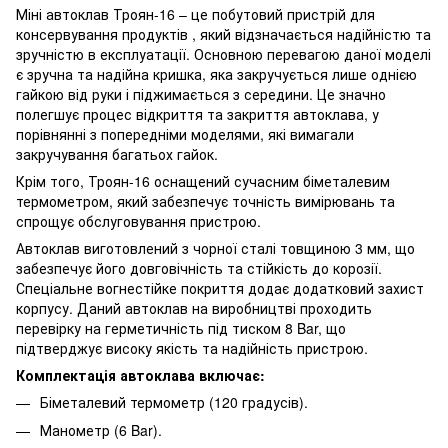
Міні автоклав Троян-16 – це побутовий пристрій для
консервування продуктів , який відзначається надійністю та
зручністю в експлуатації. Основною перевагою даної моделі
є зручна та надійна кришка, яка закручується лише однією
гайкою від руки і піджимається з середини. Це значно
полегшує процес відкриття та закриття автоклава, у
порівнянні з попередніми моделями, які вимагали
закручування багатьох гайок.
Крім того, Троян-16 оснащений сучасним біметалевим
термометром, який забезпечує точність вимірювань та
спрощує обслуговування пристрою.
Автоклав виготовлений з чорної сталі товщиною 3 мм, що
забезпечує його довговічність та стійкість до корозії.
Спеціальне вогнестійке покриття додає додатковий захист
корпусу. Даний автоклав на виробництві проходить
перевірку на герметичність під тиском 8 Bar, що
підтверджує високу якість та надійність пристрою.
Комплектація автоклава включає:
Біметалевий термометр (120 градусів).
Манометр (6 Bar).