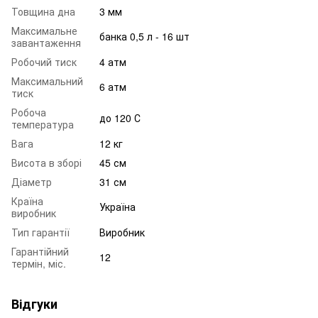
Товщина дна
3 мм
Максимальне
банка 0,5 л - 16 шт
завантаження
Робочий тиск
4 атм
Максимальний
6 атм
тиск
Робоча
до 120 С
температура
Вага
12 кг
Висота в зборі
45 см
Діаметр
31 см
Країна
Україна
виробник
Тип гарантії
Виробник
Гарантійний
12
термін, міс.
Відгуки