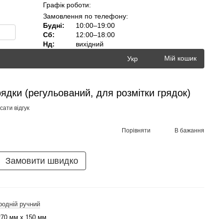
Графік роботи:
Замовлення по телефону:
Будні:
10:00–19:00
Сб:
12:00–18:00
Нд:
вихідний
Мій кошик
Укр
рядки (регульований, для розмітки грядок)
ати відгук
Порівняти
В бажання
Замовити швидко
родній ручний
270 мм х 150 мм