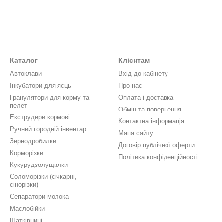
Каталог
Клієнтам
Автоклави
Вхід до кабінету
Інкубатори для яєць
Про нас
Гранулятори для корму та
Оплата і доставка
пелет
Обмін та повернення
Екструдери кормові
Контактна інформація
Ручний городній інвентар
Мапа сайту
Зернодробилки
Договір публічної оферти
Корморізки
Політика конфіденційності
Кукурудзолущилки
Соломорізки (січкарні,
сінорізки)
Сепаратори молока
Маслобійки
Шатківниці