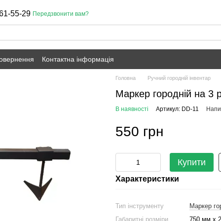
61-55-29
Передзвонити вам?
повернення
Контактна інформація
Головна
Ручний городній інвентар
Маркер городній на 3 
В наявності
Артикул: DD-11
Напис
550 грн
Купити
Характеристики
Тип інструменту
Маркер го
Габаритні розміри
750 мм х 