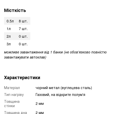
Місткість
0.5л
8 шт.
1л
7 шт.
2л
0 шт.
3л
0 шт.
можливе завантаження від 1 банки (не обов'язково повністю
завантажувати автоклав)
Характеристики
Матеріал
чорний метал (вуглецева сталь)
Тип нагріву
Газовий, на відкрите полум'я
Товщина
2 мм
стінки
Товщина дна
2 мм