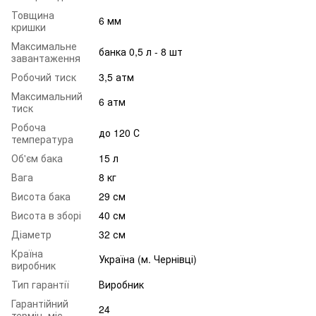
Товщина
6 мм
кришки
Максимальне
банка 0,5 л - 8 шт
завантаження
Робочий тиск
3,5 атм
Максимальний
6 атм
тиск
Робоча
до 120 С
температура
Об'єм бака
15 л
Вага
8 кг
Висота бака
29 см
Висота в зборі
40 см
Діаметр
32 см
Країна
Україна (м. Чернівці)
виробник
Тип гарантії
Виробник
Гарантійний
24
термін, міс.