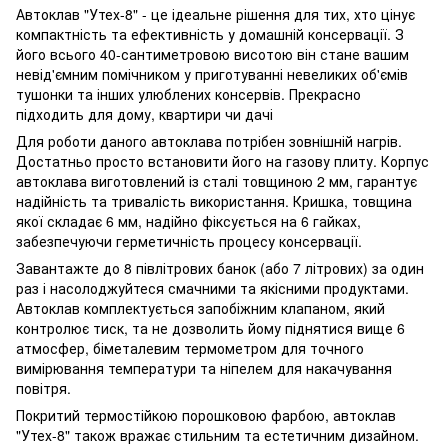
Автоклав "Утех-8" - це ідеальне рішення для тих, хто цінує
компактність та ефективність у домашній консервації. З
його всього 40-сантиметровою висотою він стане вашим
невід'ємним помічником у приготуванні невеликих об'ємів
тушонки та інших улюблених консервів. Прекрасно
підходить для дому, квартири чи дачі
Для роботи даного автоклава потрібен зовнішній нагрів.
Достатньо просто встановити його на газову плиту. Корпус
автоклава виготовлений із сталі товщиною 2 мм, гарантує
надійність та тривалість використання. Кришка, товщина
якої складає 6 мм, надійно фіксується на 6 гайках,
забезпечуючи герметичність процесу консервації.
Завантажте до 8 півлітрових банок (або 7 літрових) за один
раз і насолоджуйтеся смачними та якісними продуктами.
Автоклав комплектується запобіжним клапаном, який
контролює тиск, та не дозволить йому піднятися вище 6
атмосфер, біметалевим термометром для точного
вимірювання температури та ніпелем для накачування
повітря.
Покритий термостійкою порошковою фарбою, автоклав
"Утех-8" також вражає стильним та естетичним дизайном.