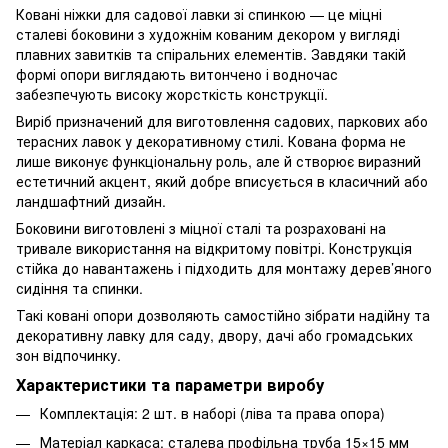
Ковані ніжки для садової лавки зі спинкою — це міцні
сталеві боковини з художнім кованим декором у вигляді
плавних завитків та спіральних елементів. Завдяки такій
формі опори виглядають витончено і водночас
забезпечують високу жорсткість конструкції.
Виріб призначений для виготовлення садових, паркових або
терасних лавок у декоративному стилі. Кована форма не
лише виконує функціональну роль, але й створює виразний
естетичний акцент, який добре вписується в класичний або
ландшафтний дизайн.
Боковини виготовлені з міцної сталі та розраховані на
тривале використання на відкритому повітрі. Конструкція
стійка до навантажень і підходить для монтажу дерев’яного
сидіння та спинки.
Такі ковані опори дозволяють самостійно зібрати надійну та
декоративну лавку для саду, двору, дачі або громадських
зон відпочинку.
Характеристики та параметри виробу
Комплектація: 2 шт. в наборі (ліва та права опора)
Матеріал каркаса: сталева профільна труба 15×15 мм