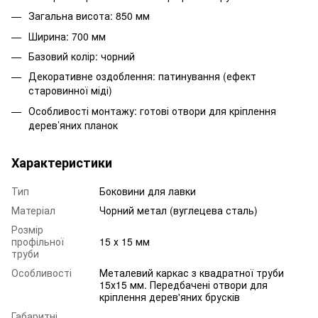
Загальна висота: 850 мм
Ширина: 700 мм
Базовий колір: чорний
Декоративне оздоблення: патинування (ефект
старовинної міді)
Особливості монтажу: готові отвори для кріплення
дерев’яних планок
Характеристики
Тип
Боковини для лавки
Матеріал
Чорний метал (вуглецева сталь)
Розмір
профільної
15 х 15 мм
труби
Особливості
Металевий каркас з квадратної труби
15х15 мм. Передбачені отвори для
кріплення дерев'яних брусків
Габаритні