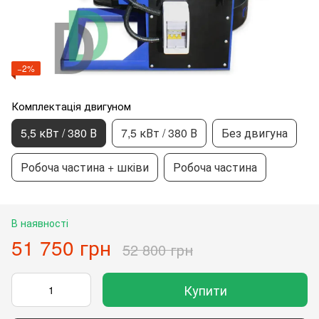
−2%
Комплектація двигуном
5,5 кВт / 380 В
7,5 кВт / 380 В
Без двигуна
Робоча частина + шківи
Робоча частина
В наявності
51 750 грн
52 800 грн
Купити