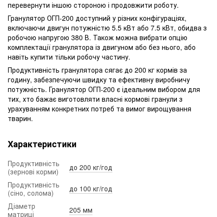
перевернути іншою стороною і продовжити роботу.
Гранулятор ОГП-200 доступний у різних конфігураціях,
включаючи двигун потужністю 5.5 кВт або 7.5 кВт, обидва з
робочою напругою 380 В. Також можна вибрати опцію
комплектації гранулятора із двигуном або без нього, або
навіть купити тільки робочу частину.
Продуктивність гранулятора сягає до 200 кг кормів за
годину, забезпечуючи швидку та ефективну виробничу
потужність. Гранулятор ОГП-200 є ідеальним вибором для
тих, хто бажає виготовляти власні кормові гранули з
урахуванням конкретних потреб та вимог вирощування
тварин.
Характеристики
Продуктивність
до 200 кг/год
(зернові корми)
Продуктивність
до 100 кг/год
(сіно, солома)
Діаметр
205 мм
матриці