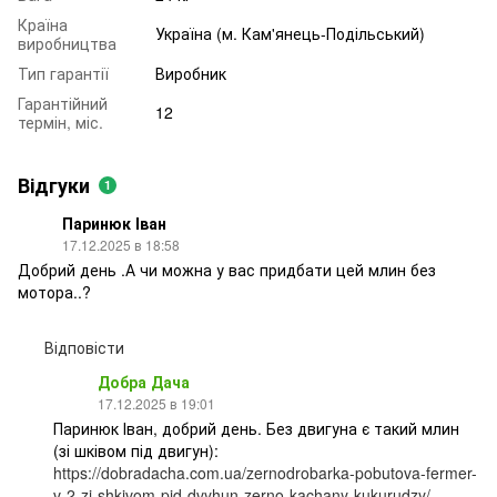
Країна
Україна (м. Кам'янець-Подільський)
виробництва
Тип гарантії
Виробник
Гарантійний
12
термін, міс.
Відгуки
1
Паринюк Іван
17.12.2025 в 18:58
Добрий день .А чи можна у вас придбати цей млин без
мотора..?
Відповісти
Добра Дача
17.12.2025 в 19:01
Паринюк Іван, добрий день. Без двигуна є такий млин
(зі шківом під двигун):
https://dobradacha.com.ua/zernodrobarka-pobutova-fermer-
v-2-zi-shkivom-pid-dvyhun-zerno-kachany-kukurudzy/