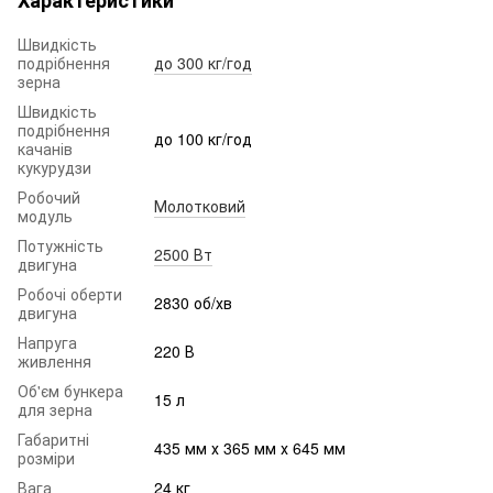
Швидкість
подрібнення
до 300 кг/год
зерна
Швидкість
подрібнення
до 100 кг/год
качанів
кукурудзи
Робочий
Молотковий
модуль
Потужність
2500 Вт
двигуна
Робочі оберти
2830 об/хв
двигуна
Напруга
220 В
живлення
Об'єм бункера
15 л
для зерна
Габаритні
435 мм х 365 мм х 645 мм
розміри
Вага
24 кг