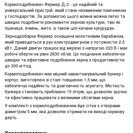
Кормоподрібнювач Фермер Д-2 - це надійний та
універсальний пристрій, який стане незамінним помічником
у господарстві. За допомогою цього млина можна легко та
швидко подрібнити різноманітні зернові культури, такі як
пшениця, ячмінь, жито, а також цілі качани кукурудзи.
Зернодробарка Фермер оснащена молотковим барабаном,
який приводиться в рух електродвигуном з потужністю 2,5
кВт. Даний двигун працює від мережі з напругою 220 В і має
робочі оберти на рівні 2830 об/хв. Це поєднання забезпечує
швидке та ефективне подрібнення зерна з продуктивністю
до 300 кг/год.
Кормоподрібнювач має міцний завантажувальний бункер і
корпус, виготовлені зі сталі товщиною 1,5 мм, що
забезпечує надійність та довговічність агрегату. Місткість
бункера становить приблизно 15 літрів, що дозволяє зручно
та ефективно працювати з великими обсягами зерна.
У комплекті з кормоподрібнювачем йде сітка з отворами
діаметром 5 мм, яка дозволяє отримати на виході кормову
дерть.
Характеристики