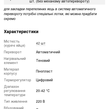
шт. (без механізму автоперевороту)
для закладки перепелиних яєць в систему автоматичного
перевороту потрібні спеціальні лотки, які можна придбати
окремо
Характеристики
Місткість
42 шт
(курячі яйця)
Переворот
Автоматичний
Нагрівальний
Теновий
елемент
Матеріал
Пінопласт
корпусу
Терморегулятор
Цифровий
Діапазон
регулювання
20-42 °С
температури
Тип живлення
220 В
Вбудований