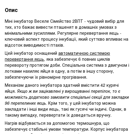
Опис
Міні інкубатор Веселе Сімейство 2ВПТ - чудовий вибір для
тих, хто бажає вивести пташенят в домашніх умовах з
мінімальними зусиллями. Регулярне перевертання яєць -
ключовий аспект процесу інкубації, який суттєво впливає на
відсоток виводимості птахів.
Цей інкубатор оснащений
автоматичною системою
перевертання яєць
, яка забезпечує 6 повних циклів
перевороту протягом доби. Спеціальна система з двигуном і
лотками нахиляє яйця в одну, а потім в іншу сторону,
забезпечуючи їх рівномірне прогрівання.
Механізм даного інкубатора здатний вмістити 42 курячі
яйця.
Якщо ж ви зацікавлені у вирощуванні перепілок, то є
можливість додатково замовити спеціальні секції для закладки
96 перепелиних яєць.
Крім того, у цей інкубатор можна
закладати і інші види яєць, такі як гусячі чи індичі. Однак, в
такому випадку, перевертати їх доведеться вручну.
Нагрів відбувається за допомогою термошнура, що
забезпечує стабільні умови температури. Корпус інкубатора