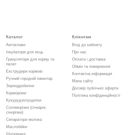
Каталог
Клієнтам
Автоклави
Вхід до кабінету
Інкубатори для яєць
Про нас
Гранулятори для корму та
Оплата і доставка
пелет
Обмін та повернення
Екструдери кормові
Контактна інформація
Ручний городній інвентар
Мапа сайту
Зернодробилки
Договір публічної оферти
Корморізки
Політика конфіденційності
Кукурудзолущилки
Соломорізки (січкарні,
сінорізки)
Сепаратори молока
Маслобійки
Шатківниці