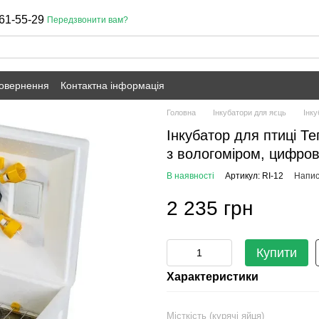
61-55-29
Передзвонити вам?
повернення
Контактна інформація
Головна
Інкубатори для яєць
Інку
Інкубатор для птиці Т
з вологоміром, цифров
В наявності
Артикул: RI-12
Напис
2 235 грн
Купити
Характеристики
Місткість (курячі яйця)