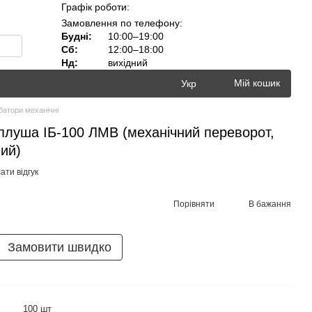
Графік роботи:
Замовлення по телефону:
Будні:
10:00–19:00
Сб:
12:00–18:00
Нд:
вихідний
Мій кошик
Укр
батори механічні
еплуша ІБ-100 ЛМВ (механічний переворот,
ий)
ати відгук
Порівняти
В бажання
Замовити швидко
100 шт