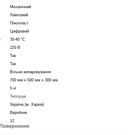
Механічний
Ламповий
Пінопласт
Цифровий
и
30-40 °С
220 В
Так
Так
Вільне випаровування
700 мм х 500 мм х 300 мм
5 кг
Теплуша
Україна (м. Харків)
Виробник
12
Повернення