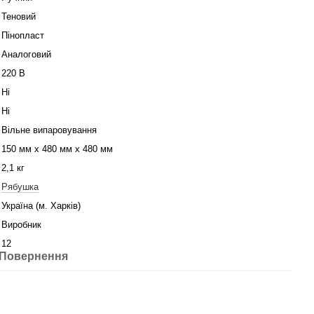
Теновий
Пінопласт
Аналоговий
220 В
Ні
Ні
Вільне випаровування
150 мм х 480 мм х 480 мм
2,1 кг
Рябушка
Україна (м. Харків)
Виробник
12
Повернення