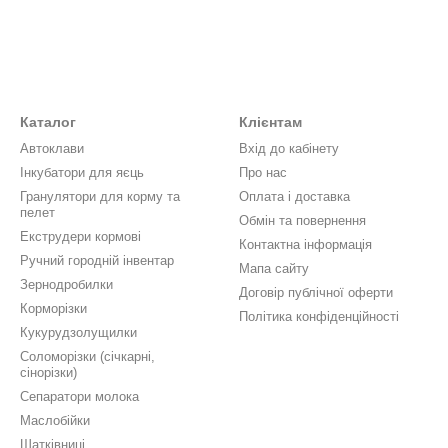
Каталог
Клієнтам
Автоклави
Вхід до кабінету
Інкубатори для яєць
Про нас
Гранулятори для корму та
Оплата і доставка
пелет
Обмін та повернення
Екструдери кормові
Контактна інформація
Ручний городній інвентар
Мапа сайту
Зернодробилки
Договір публічної оферти
Корморізки
Політика конфіденційності
Кукурудзолущилки
Соломорізки (січкарні,
сінорізки)
Сепаратори молока
Маслобійки
Шатківниці