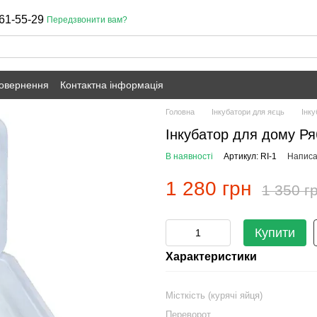
61-55-29
Передзвонити вам?
повернення
Контактна інформація
Головна
Інкубатори для яєць
Інку
Інкубатор для дому Ря
В наявності
Артикул: RI-1
Написат
1 280 грн
1 350 г
Купити
Характеристики
Місткість (курячі яйця)
Переворот