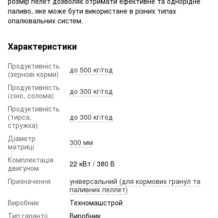
розмір пелет дозволяє отримати ефективне та однорідне
паливо, яке може бути використане в різних типах
опалювальних систем.
Характеристики
Продуктивність
до 500 кг/год
(зернові корми)
Продуктивність
до 300 кг/год
(сіно, солома)
Продуктивність
(тирса,
до 300 кг/год
стружка)
Діаметр
300 мм
матриці
Комплектація
22 кВт / 380 В
двигуном
Призначення
універсальний (для кормових гранул та
паливних пеллет)
Виробник
Техномашстрой
Тип гарантії
Виробник