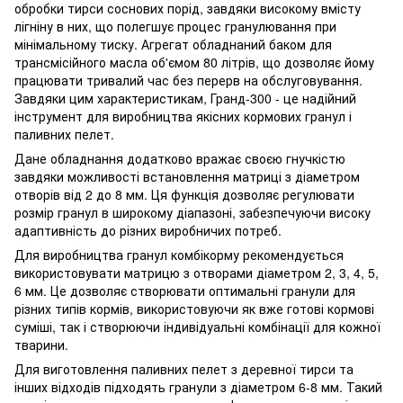
обробки тирси соснових порід, завдяки високому вмісту
лігніну в них, що полегшує процес гранулювання при
мінімальному тиску. Агрегат обладнаний баком для
трансмісійного масла об'ємом 80 літрів, що дозволяє йому
працювати тривалий час без перерв на обслуговування.
Завдяки цим характеристикам, Гранд-300 - це надійний
інструмент для виробництва якісних кормових гранул і
паливних пелет.
Дане обладнання додатково вражає своєю гнучкістю
завдяки можливості встановлення матриці з діаметром
отворів від 2 до 8 мм. Ця функція дозволяє регулювати
розмір гранул в широкому діапазоні, забезпечуючи високу
адаптивність до різних виробничих потреб.
Для виробництва гранул комбікорму рекомендується
використовувати матрицю з отворами діаметром 2, 3, 4, 5,
6 мм. Це дозволяє створювати оптимальні гранули для
різних типів кормів, використовуючи як вже готові кормові
суміші, так і створюючи індивідуальні комбінації для кожної
тварини.
Для виготовлення паливних пелет з деревної тирси та
інших відходів підходять гранули з діаметром 6-8 мм. Такий