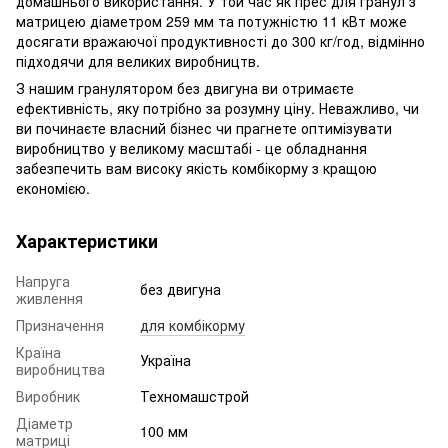
домашнього використання. У той час як прес для гранул з
матрицею діаметром 259 мм та потужністю 11 кВт може
досягати вражаючої продуктивності до 300 кг/год, відмінно
підходячи для великих виробництв.
З нашим гранулятором без двигуна ви отримаєте
ефективність, яку потрібно за розумну ціну. Неважливо, чи
ви починаєте власний бізнес чи прагнете оптимізувати
виробництво у великому масштабі - це обладнання
забезпечить вам високу якість комбікорму з кращою
економією.
Характеристики
Напруга
без двигуна
живлення
Призначення
для комбікорму
Країна
Україна
виробництва
Виробник
Техномашстрой
Діаметр
100 мм
матриці