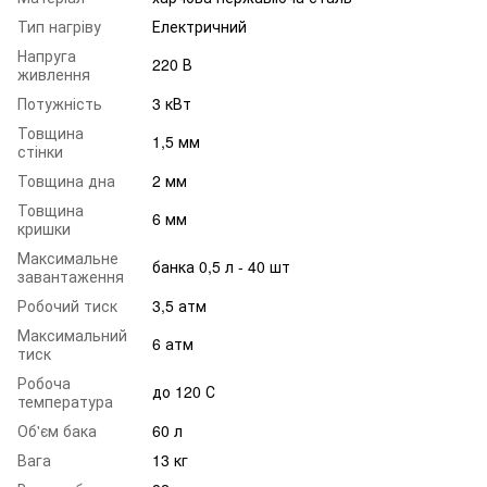
Тип нагріву
Електричний
Напруга
220 В
живлення
Потужність
3 кВт
Товщина
1,5 мм
стінки
Товщина дна
2 мм
Товщина
6 мм
кришки
Максимальне
банка 0,5 л - 40 шт
завантаження
Робочий тиск
3,5 атм
Максимальний
6 атм
тиск
Робоча
до 120 С
температура
Об'єм бака
60 л
Вага
13 кг