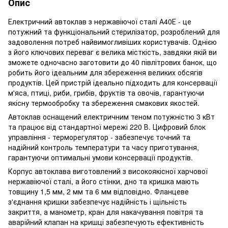
Опис
Електричний автоклав з нержавіючої сталі А40Е - це
потужний та функціональний стерилізатор, розроблений для
задоволення потреб найвимогливіших користувачів. Однією
з його ключових переваг є велика місткість, завдяки якій ви
зможете одночасно заготовити до 40 півлітрових банок, що
робить його ідеальним для збереження великих обсягів
продуктів. Цей пристрій ідеально підходить для консервації
м'яса, птиці, риби, грибів, фруктів та овочів, гарантуючи
якісну термообробку та збереження смакових якостей.
Автоклав оснащений електричним теном потужністю 3 кВт
та працює від стандартної мережі 220 В. Цифровий блок
управління - терморегулятор - забезпечує точний та
надійний контроль температури та часу приготування,
гарантуючи оптимальні умови консервації продуктів.
Корпус автоклава виготовлений з високоякісної харчової
нержавіючої сталі, а його стінки, дно та кришка мають
товщину 1,5 мм, 2 мм та 6 мм відповідно. Фланцеве
з'єднання кришки забезпечує надійність і щільність
закриття, а манометр, кран для накачування повітря та
аварійний клапан на кришці забезпечують ефективність