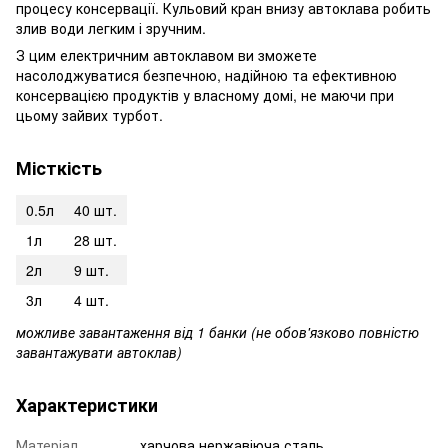
процесу консервації. Кульовий кран внизу автоклава робить
злив води легким і зручним.
З цим електричним автоклавом ви зможете
насолоджуватися безпечною, надійною та ефективною
консервацією продуктів у власному домі, не маючи при
цьому зайвих турбот.
Місткість
0.5л
40 шт.
1л
28 шт.
2л
9 шт.
3л
4 шт.
можливе завантаження від 1 банки (не обов'язково повністю
завантажувати автоклав)
Характеристики
Матеріал
харчова нержавіюча сталь