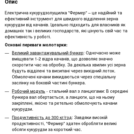
Опис
Електрична кукурудзолущилка "Фермер" – це надійний та
ефективний інструмент для швидкого відділення зерна
кукурудзи від качанів. Ідеально підходить для власників як
домашніх так і великих господарств, які цінують свій час та
ефективність у роботі.
Основні переваги молотарки:
Великий завантажувальний бункер
: Одночасно може
вміщувати 1-2 відра качанів, що дозволяє значно
скоротити час на обробку. За декілька хвилин усі зерна
будуть відділені та висипані через вихідний лоток.
Обмолочені качани викидаються через спеціальну
заслінку на боковій частині бункера.
Робочий модуль
- стальний вал з ланцюгами: В середині
бункера вал обертається, а ланцюги, що на ньому
закріплені, якісно та ретельно обмолочують качани
кукурудзи.
Продуктивність до 300 кг/год
: Завдяки високій
продуктивності, "Фермер" здатен обробляти великі
обсяги кукурудзи за короткий час.