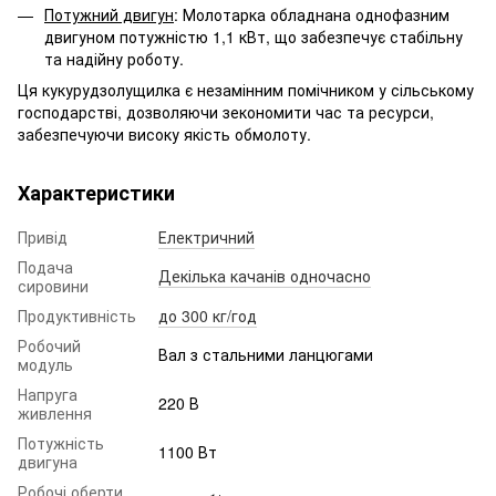
Потужний двигун
: Молотарка обладнана однофазним
двигуном потужністю 1,1 кВт, що забезпечує стабільну
та надійну роботу.
Ця кукурудзолущилка є незамінним помічником у сільському
господарстві, дозволяючи зекономити час та ресурси,
забезпечуючи високу якість обмолоту.
Характеристики
Привід
Електричний
Подача
Декілька качанів одночасно
сировини
Продуктивність
до 300 кг/год
Робочий
Вал з стальними ланцюгами
модуль
Напруга
220 В
живлення
Потужність
1100 Вт
двигуна
Робочі оберти