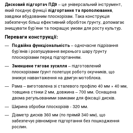
Дисковий підгортач ПД9
– це універсальний інструмент,
який поєднує функції
підгортання та прополювання
,
завдяки вбудованим плоскорізам. Така конструкція
забезпечує більш ефективний обробіток ґрунту, допомагає
знищувати бур’яни та покращує умови для росту культур.
Переваги конструкції:
Подвійна функціональність
– одночасне підрізання
бур’янів і розпушування верхнього шару ґрунту
плоскорізами перед підгортанням.
Зменшене тягове зусилля
– підготовлений
плоскорізами ґрунт полегшує роботу окучників, що
знижує навантаження на двигун мотоблока.
Рама – виготовлена зі сталевого профілю 40 мм × 40 мм,
товщина стінки 2 мм, довжина – 700 мм. Оснащена
двома регульованими замками для фіксації дисків.
Ширина обробки плоскорізів -
320 мм.
Діаметр дисків 360 мм (по прямій 340 мм), що
забезпечує рівномірне підгортання без пошкодження
рослин.