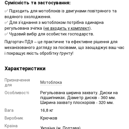
Сумісність та застосування:
✅ Підходить для мотоблоків із двигунами повітряного та
водяного охолодження.
✅ Для з’єднання з мотоблоком потрібна одинарна
регульована зчіпка (
не входить у комплект
).
✅ Чудовий вибір для особистих господарств.
Підгортач ПД9 – це практичне та ефективне рішення для
механізованого догляду за посівами, що заощаджує ваш час
і покращує якість обробітку ґрунту!
Характеристики
Призначення
Мотоблока
для
Особливості
Регульована ширина захвату. Диски на
підшипниках. Діаметр дисків - 360 мм.
Ширина захвату плоскорізів - 320 мм.
Вага
16,8 кг
Виробник
Крючков
Країна
Україна (м. Полтава)