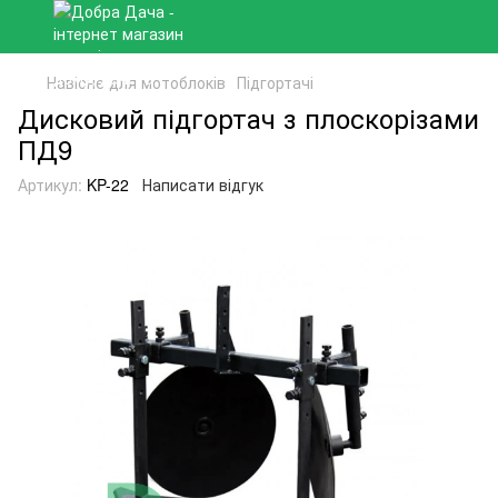
Навісне для мотоблоків
Підгортачі
Дисковий підгортач з плоскорізами
ПД9
Артикул:
KP-22
Написати відгук