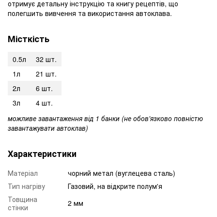
отримує детальну інструкцію та книгу рецептів, що
полегшить вивчення та використання автоклава.
Місткість
0.5л
32 шт.
1л
21 шт.
2л
6 шт.
3л
4 шт.
можливе завантаження від 1 банки (не обов'язково повністю
завантажувати автоклав)
Характеристики
Матеріал
чорний метал (вуглецева сталь)
Тип нагріву
Газовий, на відкрите полум'я
Товщина
2 мм
стінки