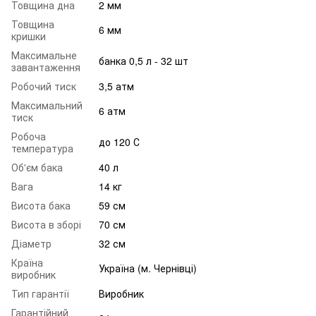
Товщина дна
2 мм
Товщина
6 мм
кришки
Максимальне
банка 0,5 л - 32 шт
завантаження
Робочий тиск
3,5 атм
Максимальний
6 атм
тиск
Робоча
до 120 С
температура
Об'єм бака
40 л
Вага
14 кг
Висота бака
59 см
Висота в зборі
70 см
Діаметр
32 см
Країна
Україна (м. Чернівці)
виробник
Тип гарантії
Виробник
Гарантійний