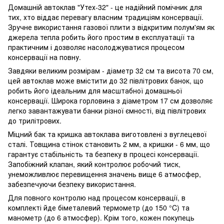
Домашній автоклав "Утех-32" - це надійний помічник для
тих, хто віддає перевагу власним традиціям консервації.
Зручне використання газової плити з відкритим полум'ям як
джерела тепла робить його простим в експлуатації та
практичним і дозволяє насолоджуватися процесом
консервації на повну.
Завдяки великим розмірам - діаметр 32 см та висота 70 см,
цей автоклав може вмістити до 32 півлітрових банок, що
робить його ідеальним для масштабної домашньої
консервації. Широка горловина з діаметром 17 см дозволяє
легко завантажувати банки різної ємності, від півлітрових
до трилітрових.
Міцний бак та кришка автоклава виготовлені з вуглецевої
сталі. Товщина стінок становить 2 мм, а кришки - 6 мм, що
гарантує стабільність та безпеку в процесі консервації.
Запобіжний клапан, який контролює робочий тиск,
унеможливлює перевищення значень вище 6 атмосфер,
забезпечуючи безпеку використання.
Для повного контролю над процесом консервації, в
комплекті йде біметалевий термометр (до 150 °C) та
манометр (до 6 атмосфер). Крім того, кожен покупець