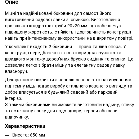
Опис
Міцні та надійні ковані боковини для самостійного
виготовлення садової лавки зі спинкою. Виготовлені з
профільної квадратної труби 20×20 мм, що забезпечує
підвищену жорсткість, стійкість і довговічність конструкції
навіть при інтенсивному використанні на відкритому повітрі.
У комплект входять 2 боковини — права та ліва опора. У
конструкції передбачені готові отвори для зручного та
швидкого монтажу дерев’яних брусків сидіння та спинки. Це
дозволяє легко зібрати міцну та елегантну садову лавку
власноруч.
Декоративне покриття з чорною основою та патинуванням
під темну мідь надає виробу стильного кованого вигляду та
добре вписується в будь-який садовий або парковий
інтер’єр.
З такими боковинами ви зможете виготовити надійну, стійку
та естетичну лавку для саду, двору, тераси або зони
відпочинку.
Характеристики
Висота: 850 мм